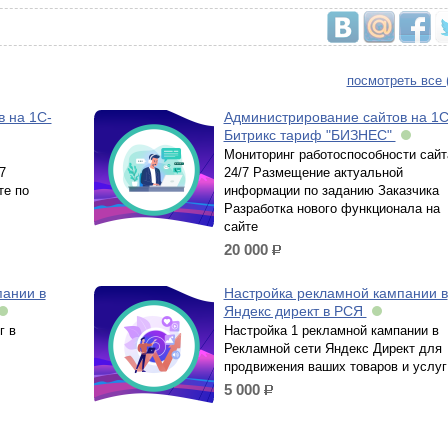
посмотреть все 
 на 1С-
Администрирование сайтов на 1С
Битрикс тариф "БИЗНЕС"
Мониторинг работоспособности сайт
7
24/7 Размещение актуальной
те по
информации по заданию Заказчика
Разработка нового функционала на
сайте
20 000
р.
пании в
Настройка рекламной кампании в
Яндекс директ в РСЯ
г в
Настройка 1 рекламной кампании в
Рекламной сети Яндекс Директ для
продвижения ваших товаров и услуг
5 000
р.