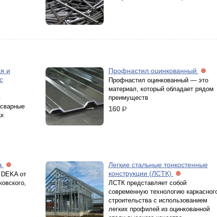
я и
Профнастил оцинкованный
с
Профнастил оцинкованный — это
материал, который обладает рядом
в
преимуществ
 сварные
160
р.
ах
a
Легкие стальные тонкостенные
конструкции (ЛСТК)
 DEKA от
ковского,
ЛСТК представляет собой
современную технологию каркасног
строительства с использованием
легких профилей из оцинкованной