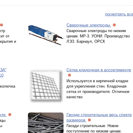
посмотреть все
Сварочные электроды
ктр
Сварочные электроды по низким
ит от
ценам. МР-3. УОНИ. Производство
окрытия и
ЛЭЗ. Барнаул, ОРСК
ЗА"
Сетка кладочная в ассортименте
10
Используется в кирпичной кладке
 колючка
для укрепления стен. Кладочная
сетка от производителя. Отличное
качество
енте
Гвозди строительные весь спектр
размеров
ицы.
ы
Гвозди строительные. Новое
поступление по низким ценам.