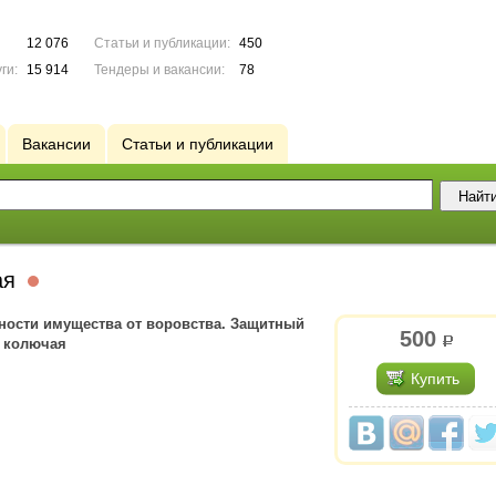
12 076
Статьи и публикации:
450
ги:
15 914
Тендеры и вакансии:
78
Вакансии
Статьи и публикации
ая
ности имущества от воровства. Защитный
500
р.
а колючая
Купить