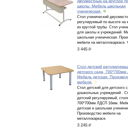
двухместный на круглой т
школы. Мебель школьная
ученическая
Стол ученический двухмест
регулируемый по высоте на 
из круглой трубы. Стол учен
для школы и учреждений. М
школьная ученическая. Прои
мебели на металлокаркасе. 
3 445
р.
Стол детский регулируемы
детского сада, 700*700мм
Мебель детская. Производ
мебели
Стол детский для детского с
дошкольных учреждений . С
детский регулируемый, сто
700*700мм ЛДСП 16мм. Меб
детская и школьная учениче
Производство мебели на
металлокаркасе.
3 245
р.