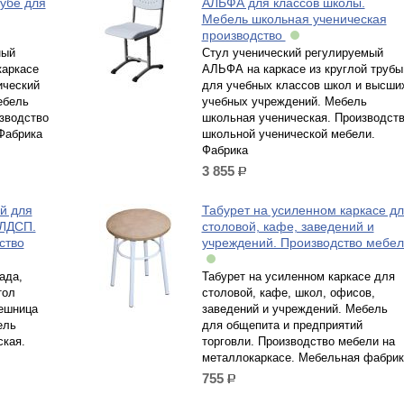
рубе для
АЛЬФА для классов школы.
Мебель школьная ученическая
производство
ный
Стул ученический регулируемый
каркасе
АЛЬФА на каркасе из круглой трубы
ический
для учебных классов школ и высши
ебель
учебных учреждений. Мебель
зводство
школьная ученическая. Производст
Фабрика
школьной ученической мебели.
Фабрика
3 855
р.
й для
Табурет на усиленном каркасе д
 ЛДСП.
столовой, кафе, заведений и
ство
учреждений. Производство мебе
ада,
Табурет на усиленном каркасе для
тол
столовой, кафе, школ, офисов,
лешница
заведений и учреждений. Мебель
ель
для общепита и предприятий
ская.
торговли. Производство мебели на
металлокаркасе. Мебельная фабрик
755
р.