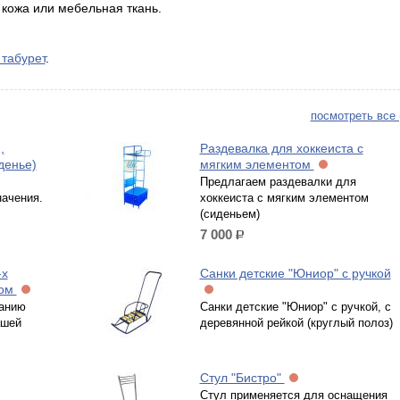
 кожа или мебельная ткань.
 табурет
.
посмотреть все 
,
Раздевалка для хоккеиста с
денье)
мягким элементом
Предлагаем раздевалки для
начения.
хоккеиста с мягким элементом
(сиденьем)
7 000
р.
-х
Санки детские "Юниор" с ручкой
том
анию
Санки детские "Юниор" с ручкой, с
ашей
деревянной рейкой (круглый полоз)
Стул "Бистро"
Стул применяется для оснащения