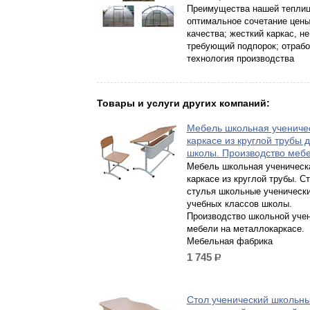
Преимущества нашей теплиц
оптимальное сочетание цены
качества; жесткий каркас, не
требующий подпорок; отрабо
технология производства
Товары и услуги других компаний:
Мебель школьная учениче
каркасе из круглой трубы 
школы. Производство меб
Мебель школьная ученическ
каркасе из круглой трубы. С
стулья школьные ученическ
учебных классов школы.
Производство школьной уче
мебели на металлокаркасе.
Мебельная фабрика
1 745
р.
Стол ученический школьн