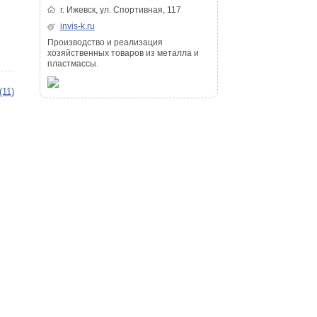
г. Ижевск, ул. Спортивная, 117
invis-k.ru
Производство и реализация
хозяйственных товаров из металла и
пластмассы.
(11)