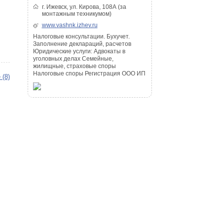
г. Ижевск, ул. Кирова, 108А (за
монтажным техникумом)
www.vashnk.izhev.ru
Налоговые консультации. Бухучет.
Заполнение деклараций, расчетов
Юридические услуги: Адвокаты в
уголовных делах Семейные,
жилищные, страховые споры
Налоговые споры Регистрация ООО ИП
 (8)