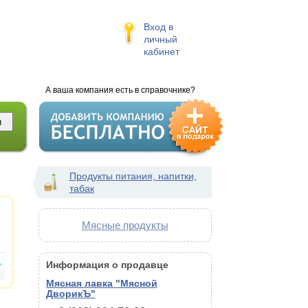
Вход в
личный
кабинет
А ваша компания есть в справочнике?
Продукты питания, напитки,
табак
Мясные продукты
Информация о продавце
Мясная лавка "Мясной
ДворикЪ"