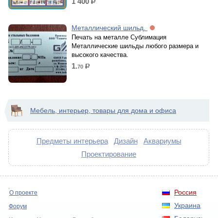
1 400
р.
Металлический шильд.
Печать на металле Сублимация
Металлические шильды любого размера и
высокого качества.
1.
70
р.
Мебель, интерьер, товары для дома и офиса
Предметы интерьера
Дизайн
Аквариумы
Проектирование
Россия
О проекте
Украина
Форум