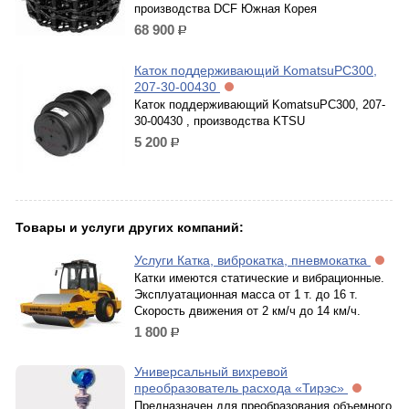
производства DCF Южная Корея
68 900
р.
Каток поддерживающий KomatsuPC300,
207-30-00430
Каток поддерживающий KomatsuPC300, 207-
30-00430 , производства KTSU
5 200
р.
Товары и услуги других компаний:
Услуги Катка, виброкатка, пневмокатка
Катки имеются статические и вибрационные.
Эксплуатационная масса от 1 т. до 16 т.
Скорость движения от 2 км/ч до 14 км/ч.
1 800
р.
Универсальный вихревой
преобразователь расхода «Тирэс»
Предназначен для преобразования объемного