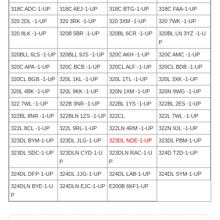
318C ADC-1-UP
318C AEJ-1-UP
318C BTG-1-UP
318C FAA-1-UP
320 2DL -1-UP
320 3RK -1-UP
320 3XM -1-UP
320 7WK -1-UP
320 8LK -1-UP
320B 5BR -1-UP
320BL 6CR -1-UP
320BL LN 3YZ -1-U
P
320BLL 6LS -1-UP
320BLL 9JS -1-UP
320C AKH -1-UP
320C AMC -1-UP
320C APA -1-UP
320C BCB -1-UP
320CL ALF -1-UP
320CL BDB -1-UP
320CL BGB -1-UP
320L 1KL -1-UP
320L 1TL -1-UP
320L 3XK -1-UP
320L 4BK -1-UP
320L 9KK -1-UP
320N 1XM -1-UP
320N 9WG -1-UP
322 7WL -1-UP
322B 3NR -1-UP
322BL 1YS -1-UP
322BL 2ES -1-UP
322BL 8NR -1-UP
322BLN 1ZS -1-UP
322CL
322L 7WL -1-UP
322L 8CL -1-UP
322L 9RL-1-UP
322LN 4RM -1-UP
322N 9JL -1-UP
323DL BYM-1-UP
323DL JLG-1-UP
323DL NDE-1-UP
323DL PBM-1-UP
323DL SDC-1-UP
323DLN CYD-1-U
323DLN RAC-1-U
324D T2D-1-UP
P
P
324DL DFP-1-UP
324DL JJG-1-UP
324DL LAB-1-UP
324DL SYM-1-UP
324DLN BYE-1-U
324DLN EJC-1-UP
E200B 6KF1-UP
P