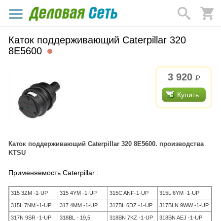
Каток поддерживающий Caterpillar 320
8E5600
3 920
р.
Купить
Каток поддерживающий Caterpillar 320 8E5600. производства
KTSU
Применяемость Caterpillar :
315 3ZM -1-UP
315 4YM -1-UP
315C ANF-1-UP
315L 6YM -1-UP
315L 7NM -1-UP
317 4MM -1-UP
317BL 6DZ -1-UP
317BLN 9WW -1-UP
317N 9SR -1-UP
318BL - 19,5
318BN 7KZ -1-UP
318BN AEJ -1-UP