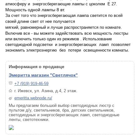
атмосферу и
энергосберегающие лампы с цоколем Е 27.
Мощность одной лампы 8 вт.
За счет того что энергосберегающая лампа светится по всей
своей длине свет от нее получается
мягкий, равномерный и лучше распространяется по комнате.
Включив все - вы можете задействовать всю мощность люстры
или включить только один из режимов . Использование
светодиодной подсветки
и энергосберегающих
ламп
позволяет
экономить электроэнергию
без
потери
освещенности комнаты.
Информация о продавце
Эмеритта магазин "Светлячок"
+7 (919) 919-46-59
г. Ижевск, ул. Азина, д.4, 2 этаж.
emeritta.webnode.ru/
Мы предлагаем большой выбор светодиодных люстр с
пультом д/у, светильников, бра, детских светильников,
светодиодных и энергосберегающих ламп, светодиодные
ленты, светотехники.