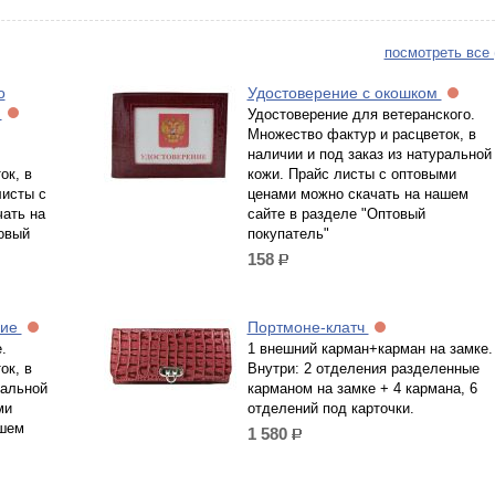
посмотреть все 
о
Удостоверение с окошком
а
Удостоверение для ветеранского.
Множество фактур и расцветок, в
наличии и под заказ из натуральной
ок, в
кожи. Прайс листы с оптовыми
листы с
ценами можно скачать на нашем
ать на
сайте в разделе "Оптовый
овый
покупатель"
158
р.
ние
Портмоне-клатч
.
1 внешний карман+карман на замке.
ок, в
Внутри: 2 отделения разделенные
ральной
карманом на замке + 4 кармана, 6
ми
отделений под карточки.
ашем
1 580
р.