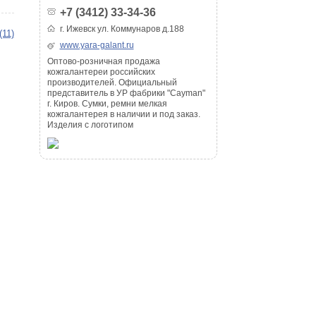
+7 (3412) 33-34-36
г. Ижевск ул. Коммунаров д.188
(11)
www.yara-galant.ru
Оптово-розничная продажа
кожгалантереи российских
производителей. Официальный
представитель в УР фабрики "Cayman"
г. Киров. Сумки, ремни мелкая
кожгалантерея в наличии и под заказ.
Изделия с логотипом