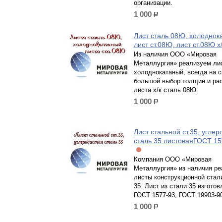
организации.
1 000
р.
Лист сталь 08Ю, холоднок
лист ст.08Ю, лист ст.08Ю х
Из наличия ООО «Мировая
Металлургия» реализуем ли
холоднокатаный, всегда на 
большой выбор толщин и ра
листа х/к сталь 08Ю.
1 000
р.
Лист стальной ст.35, углер
сталь 35 листоваяГОСТ 15
Компания ООО «Мировая
Металлургия» из наличия ре
листы конструкционной стал
35. Лист из стали 35 изготов
ГОСТ 1577-93, ГОСТ 19903-90
1 000
р.