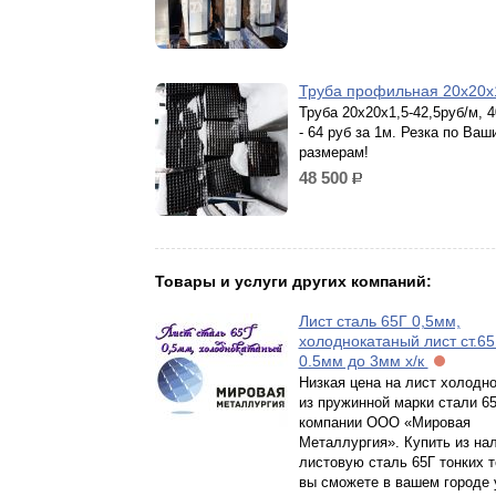
Труба профильная 20х20х
Труба 20х20х1,5-42,5руб/м, 
- 64 руб за 1м. Резка по Ваш
размерам!
48 500
р.
Товары и услуги других компаний:
Лист сталь 65Г 0,5мм,
холоднокатаный лист ст.65
0.5мм до 3мм х/к
Низкая цена на лист холодн
из пружинной марки стали 65
компании ООО «Мировая
Металлургия». Купить из на
листовую сталь 65Г тонких 
вы сможете в вашем городе 