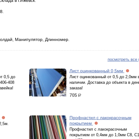
клада в г.Ижевск:
8.
 Волдай, Манипулятор, Длинномер.
посмотреть все 
Лист оцинкованный 0,5мм
от 0,5 до
Лист оцинкованный от 0,5 до 2,0мм 
 406-408
наличии. Доставка до объекта в ден
жавейка!
заказа!
705
р.
5
Профнастил с лакокрасочным
покрытием
2,5м.
Профнастил с лакокрасочным
покрытием от 0,4мм до 1,0мм С8, С