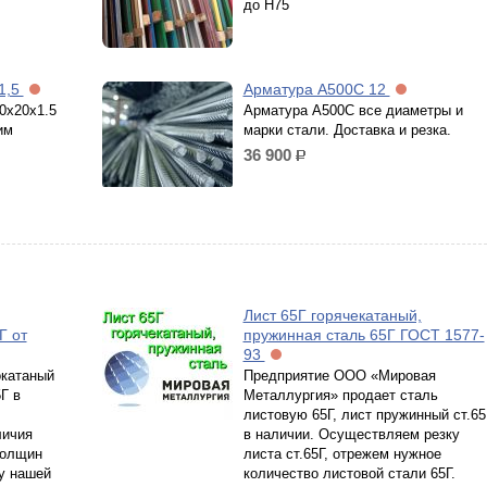
до Н75
1,5
Арматура А500С 12
40х20х1.5
Арматура А500С все диаметры и
им
марки стали. Доставка и резка.
36 900
р.
Лист 65Г горячекатаный,
Г от
пружинная сталь 65Г ГОСТ 1577-
93
окатаный
Предприятие ООО «Мировая
Г в
Металлургия» продает сталь
листовую 65Г, лист пружинный ст.65
личия
в наличии. Осуществляем резку
толщин
листа ст.65Г, отрежем нужное
у нашей
количество листовой стали 65Г.