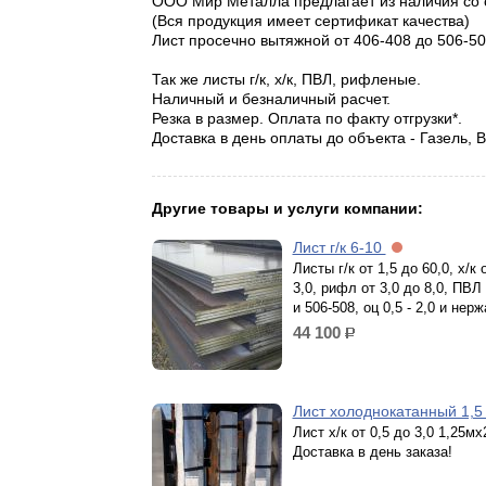
ООО Мир Металла предлагает из наличия со с
(Вся продукция имеет сертификат качества)
Лист просечно вытяжной от 406-408 до 506-50
Так же листы г/к, х/к, ПВЛ, рифленые.
Наличный и безналичный расчет.
Резка в размер. Оплата по факту отгрузки*.
Доставка в день оплаты до объекта - Газель,
Другие товары и услуги компании:
Лист г/к 6-10
Листы г/к от 1,5 до 60,0, х/к 
3,0, рифл от 3,0 до 8,0, ПВЛ
и 506-508, оц 0,5 - 2,0 и нер
44 100
р.
Лист холоднокатанный 1,
Лист х/к от 0,5 до 3,0 1,25мх
Доставка в день заказа!