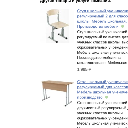
Другие товары и услуги компании:
Стул школьный ученическ
регулируемый 2 для класс
школы. Мебель школьная.
Производство мебели
Стул школьный ученический
регулируемый по высоте дл
учебных классов школы, вы
образовательных учреждени
Мебель школьная ученическ
Производство мебели на
металлокаркасе. Мебельная
1 985
р.
Стол школьный ученическ
регулируемый для классов
Мебель школьная учениче
производство
Стол школьный ученический
двухместный регулируемый 
учебных классов школы и
образовательных учреждени
Мебель школьная ученическ