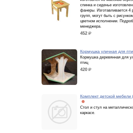
спинка и сиденье изготовлен
фанеры. Изготавливается 4 
групп, могут быть с рисунко
цветном исполнении. Подроб
менеджера.
452
р.
Кормушка уличная для пт
Кормушка деревянная для у
птиц
420
р.
Комплект детской мебели 
Стол и стул на металлическ
каркасе.