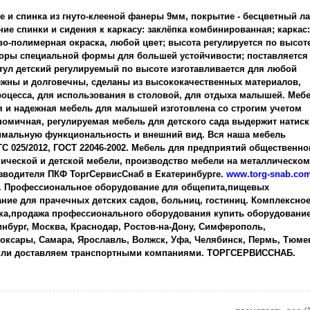
е и спинка из гнуто-клееной фанеры 9мм, покрытие - бесцветный ла
ие спинки и сидения к каркасу: заклёпка комбинированная; каркас:
о-полимерная окраска, любой цвет; высота регулируется по высоте
опоры специальной формы для большей устойчивости; поставляется
 Стул детский регулируемый по высоте изготавливается для любой
дежны и долговечны, сделаны из высококачественных материалов,
оцесса, для использования в столовой, для отдыха малышей. Меб
ая и надежная мебель для малышей изготовлена со строгим учетом
номичная, регулируемая мебель для детского сада выдержит натиск
тимальную функциональность и внешний вид. Вся наша мебель
 025/2012, ГОСТ 22046-2002. Мебель для предприятий общественно
ической и детской мебели, производство мебели на металлическом
зводителя ПКФ ТоргСервисСнаб в Екатеринбурге.
www.torg-snab.co
а. Профессиональное оборудование для общепита,пищевых
ние для прачечных детских садов, больниц, гостиниц. Комплексно
ка,продажа профессионального оборудования купить оборудование
нбург, Москва, Краснодар, Ростов-на-Дону, Симферополь,
оксары, Самара, Ярославль, Волжск, Уфа, Челябинск, Пермь, Тюме
 или доставляем транспортными компаниями. ТОРГСЕРВИССНАБ.