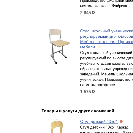
Производство школьной меб
металлокаркасе. Фабрика
2 645
р.
Стул школьный ученическ
регулируемый для классов
Мебель школьная. Произв
мебели
Стул школьный ученический
регулируемый по высоте дл
учебных классов школы, вы
образовательных учреждени
заведений. Мебель школьна
ученическая. Производство 
на металлокаркасе
1 575
р.
Товары и услуги других компаний:
Стул детский "Эко"
Стул детский "Эко" Каркас
изготовлен из массива берез