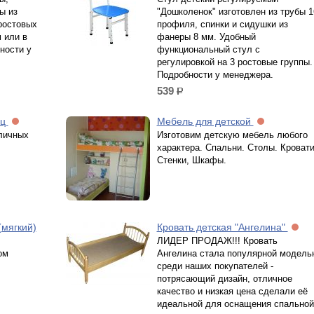
ы из
"Дошколенок" изготовлен из трубы 1
ростовых
профиля, спинки и сидушки из
м или в
фанеры 8 мм. Удобный
ности у
функциональный стул с
регулировкой на 3 ростовые группы.
Подробности у менеджера.
539
р.
иц
Мебель для детской
личных
Изготовим детскую мебель любого
характера. Спальни. Столы. Кровати
Стенки, Шкафы.
(мягкий)
Кровать детская "Ангелина"
ЛИДЕР ПРОДАЖ!!! Кровать
ом
Ангелина стала популярной модель
среди наших покупателей -
потрясающий дизайн, отличное
качество и низкая цена сделали её
идеальной для оснащения спальной