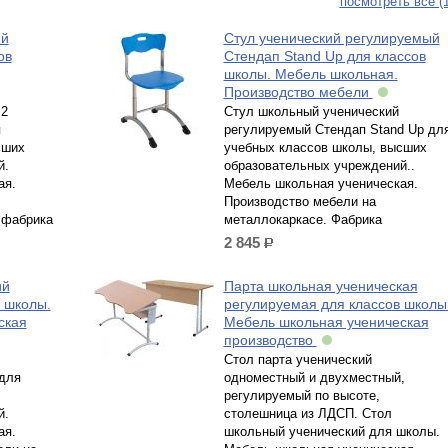
посмотреть все (
ий
Стул ученический регулируемый
ов
Стендап Stand Up для классов
школы. Мебель школьная.
Производство мебели
 2
Стул школьный ученический
я
регулируемый Стендап Stand Up дл
сших
учебных классов школы, высших
й.
образовательных учреждений..
ая.
Мебель школьная ученическая.
Производство мебели на
 фабрика
металлокаркасе. Фабрика
2 845
р.
ий
Парта школьная ученическая
 школы.
регулируемая для классов школы
ская
Мебель школьная ученическая
производство
Стол парта ученический
для
одноместный и двухместный,
регулируемый по высоте,
й.
столешница из ЛДСП. Стол
ая.
школьный ученический для школы.