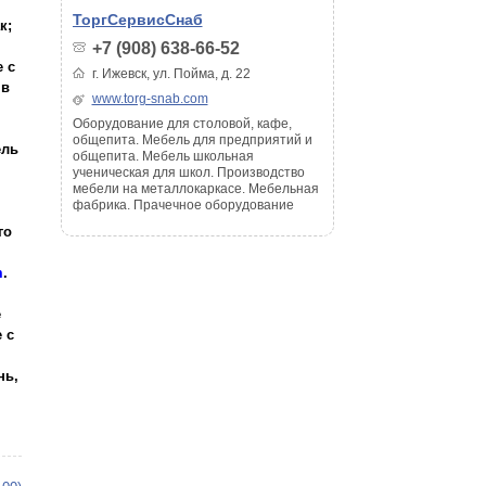
ТоргСервисСнаб
к;
+7 (908) 638-66-52
 с
г. Ижевск, ул. Пойма, д. 22
 в
www.torg-snab.com
Оборудование для столовой, кафе,
общепита. Мебель для предприятий и
ель
общепита. Мебель школьная
ученическая для школ. Производство
мебели на металлокаркасе. Мебельная
фабрика. Прачечное оборудование
го
m
.
е
 с
нь,