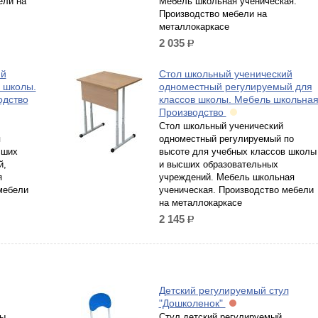
ели на
Мебель школьная ученическая.
Производство мебели на
металлокаркасе
2 035
р.
ий
Стол школьный ученический
 школы.
одноместный регулируемый для
одство
классов школы. Мебель школьная
Производство
Стол школьный ученический
я
одноместный регулируемый по
сших
высоте для учебных классов школы
й,
и высших образовательных
я
учреждений. Мебель школьная
мебели
ученическая. Производство мебели
на металлокаркасе
2 145
р.
Детский регулируемый стул
"Дошколенок"
ы,
Стул детский регулируемый