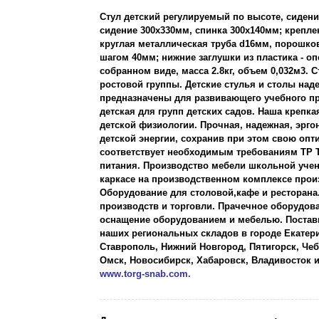
Стул детский регулируемый по высоте, сидени
сидение 300х330мм, спинка 300х140мм; креплен
круглая металлическая труба d16мм, порошков
шагом 40мм; нижние заглушки из пластика - 
собранном виде, масса 2.8кг, объем 0,032м3.
ростовой группы. Детские стулья и столы на
предназначены для развивающего учебного пр
детская для групп детских садов. Наша крепк
детской физиологии. Прочная, надежная, эрго
детской энергии, сохранив при этом свою оп
соответствует необходимым требованиям ТР ТС
питания. Производство мебели школьной учен
каркасе на производственном комплексе прои
Оборудование для столовой,кафе и ресторан
производств и торговли. Прачечное оборудова
оснащение оборудованием и мебелью. Постав
наших региональных складов в городе Екатери
Ставрополь, Нижний Новгород, Пятигорск, Чеб
Омск, Новосибирск, Хабаровск, Владивосток
www.torg-snab.com.