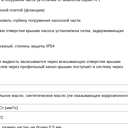
рной плитой (фланцем)
овать глубину погружения насосной части
м отверстии крышки насоса установлена сетка, задерживающая
азный, степень защиты IP54
я жидкость засасывается через всасывающее отверстие крышки
 затем через профильный канал крышки поступает в систему через
ьное масло, синтетическое масло (не оказывающее коррозионног
Ст (мм²/с)
0°C
л, размер частиц не более 0,5 мм