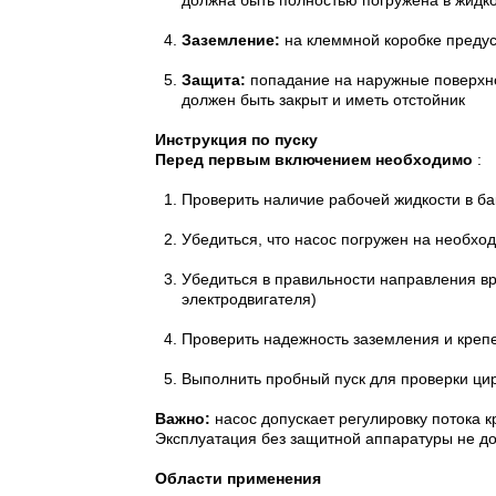
должна быть полностью погружена в жидк
Заземление:
на клеммной коробке преду
Защита:
попадание на наружные поверхнос
должен быть закрыт и иметь отстойник
Инструкция по пуску
Перед первым включением необходимо
:
Проверить наличие рабочей жидкости в ба
Убедиться, что насос погружен на необхо
Убедиться в правильности направления вр
электродвигателя)
Проверить надежность заземления и креп
Выполнить пробный пуск для проверки ци
Важно:
насос допускает регулировку потока к
Эксплуатация без защитной аппаратуры не до
Области применения