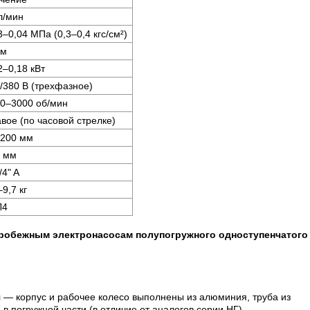
л/мин
3–0,04 МПа (0,3–0,4 кгс/см²)
 м
2–0,18 кВт
/380 В (трехфазное)
0–3000 об/мин
вое (по часовой стрелке)
–200 мм
0 мм
/4" A
–9,7 кг
Л4
обежным электронасосам полупогружного одноступенчатого
я
— корпус и рабочее колесо выполнены из алюминия, труба из
й
в погружной части (в отличие от аналогов серии НГ)