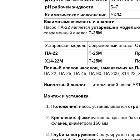
pH рабочей жидкости
5–7
Климатическое исполнение
УХЛ4
Взаимозаменяемость и аналоги
Насос ПА-22 является
устаревшей моделью
современный аналог
П-25М
.
Устаревшая модель
Современный аналог
От
ПА-22
П-25М
Пр
Х14-22М
П-25М
По
Полный список насосов, заменяемых на П
ПА-22, ПА-25, ПА-45, ПА-90, ПА-200, Х14-22,
Импортный аналог
— итальянский насос AST 
Монтаж и установка
Положение:
насос устанавливается
стро
Крепление:
фиксируется на крышке бака 
фланец диаметром 160 мм
Глубина погружения:
регулируется пере