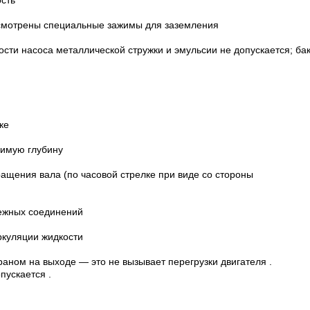
ость
смотрены специальные зажимы для заземления
ти насоса металлической стружки и эмульсии не допускается; ба
ке
димую глубину
ащения вала (по часовой стрелке при виде со стороны
ежных соединений
ркуляции жидкости
раном на выходе — это не вызывает перегрузки двигателя .
пускается .