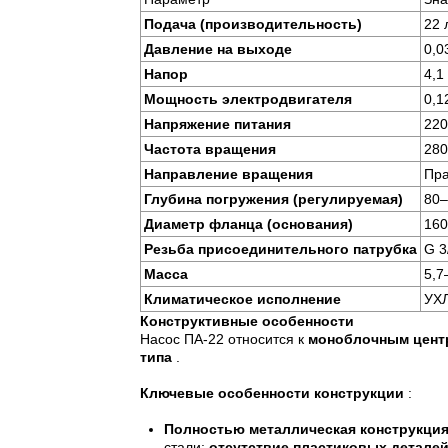
Подача (производительность)
22 
Давление на выходе
0,0
Напор
4,1
Мощность электродвигателя
0,1
Напряжение питания
220
Частота вращения
280
Направление вращения
Пра
Глубина погружения (регулируемая)
80
Диаметр фланца (основания)
16
Резьба присоединительного патрубка
G 3
Масса
5,7
Климатическое исполнение
УХ
Конструктивные особенности
Насос ПА-22 относится к
моноблочным центр
типа
.
Ключевые особенности конструкции
:
Полностью металлическая конструкци
стали;
отсутствие пластиковых детале