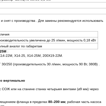
и снят с производства . Для замены рекомендуется использовать
личия
оизводительность увеличена до 25 л/мин, мощность 0,18 кВт
лный аналог по габаритам
-25М
:
 Х14-22М, Х14-25, Х14-25М, 200Х19-22М.
30/250 (производительность 30 л/мин, мощность 90 Вт, 380В) .
го вертикально
с СОЖ или на станине станка четырьмя винтами (⌀9 мм) через
мещением фланца в пределах
80–200 мм
; рабочая часть насоса