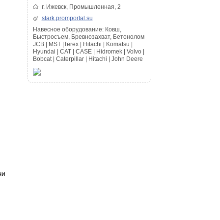
г. Ижевск, Промышленная, 2
stark.promportal.su
Навесное оборудование: Ковш,
Быстросъем, Бревнозахват, Бетонолом
JCB | MST |Terex | Hitachi | Komatsu |
Hyundai | CAT | CASE | Hidromek | Volvo |
Bobcat | Caterpillar | Hitachi | John Deere
чи