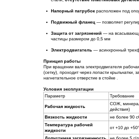
Напорный патрубок
расположен под опо
Подвижный фланец
— позволяет регулир
Защита от загрязнений
— на всасывающе
частицы размером до 0,5 мм
Электродвигатель
— асинхронный трехф
Принцип работы
При вращении вала электродвигателя рабоча
(сетку), проходит через лопасти крыльчатки,
нагнетательное отверстие в стойке .
Условия эксплуатации
Параметр
Требование
СОЖ, минерал
Рабочая жидкость
действия)
Вязкость жидкости
не более 90 с
Температура рабочей
от +10 до +5
жидкости
Допустимая загрязненность
не более 5 г/