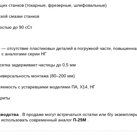
щих станков (токарные, фрезерные, шлифовальные)
кой смазки станков
остью до 90 сСт
я
— отсутствие пластиковых деталей в погружной части, повышенна
ю с аналогами серии НГ
етка задерживает частицы до 0,5 мм
иверсальность монтажа (80–200 мм)
яемость с устаревшими моделями ПА, Х14, НГ
бариты
зводства
. В продаже могут встречаться остатки или б/у экземпляры
я использовать современный аналог
П-25М
.