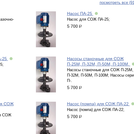
посмотреть все (9
Насос ПА-25
азочно-
Насос для СОЖ ПА-25;
5 700
р.
А-25
Насосы станочные для СОЖ
П-25М, П-32М, П-50М, П-100М.
5;
Насосы станочные для СОЖ П-25М,
П-32М, П-50М, П-100М; Насосы сери
П-.
5 700
р.
ля СОЖ
Насос (помпа) для СОЖ ПА-22
Насос (помпа) для СОЖ ПА-22;
ля СОЖ
5 700
р.