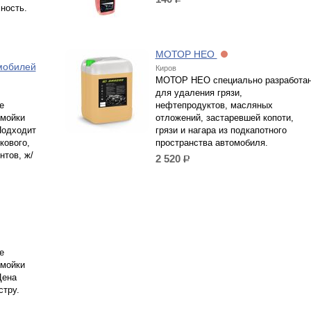
р.
ность.
МОТОР НЕО
мобилей
Киров
МОТОР НЕО специально разработа
для удаления грязи,
е
нефтепродуктов, масляных
 мойки
отложений, застаревшей копоти,
Подходит
грязи и нагара из подкапотного
кового,
пространства автомобиля.
нтов, ж/
2 520
р.
е
 мойки
Цена
стру.