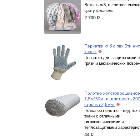
Ветошь х/б, в составе смеш
цвету фланель
2 700
р.
Перчатки х/ б с пвх 5ти нит
класс
Перчатка для защиты кожи р
грязи и механических повре
Полотно холстопрошивное
1,5м*50м. п. плотность 20
строчка 2,5мм
Нетканое полотно – вид тех
ткани с отличными
гигроскопическими и
теплозащитными характерис
44
р.