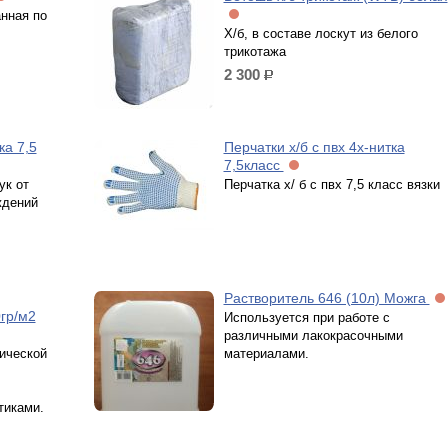
анная по
Х/б, в составе лоскут из белого
трикотажа
2 300
р.
ка 7,5
Перчатки х/б с пвх 4х-нитка
7,5класс
ук от
Перчатка х/ б с пвх 7,5 класс вязки
ждений
Растворитель 646 (10л) Можга
0гр/м2
Используется при работе с
различными лакокрасочными
нической
материалами.
тиками.