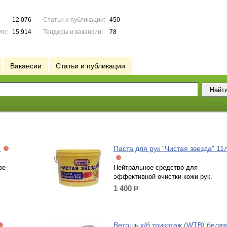
12 076
Статьи и публикации:
450
ги:
15 914
Тендеры и вакансии:
78
Вакансии
Статьи и публикации
)
Паста для рук "Чистая звезда" 11
ве
Нейтральное средство для
эффективной очистки кожи рук.
1 400
р.
Ветошь х/б трикотаж (WТВ) белая