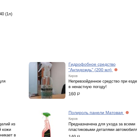
0 (1л)
Гидрофобное средство
"Антидождь" (200 мл)
Киров
для
Непревзойденное средство при езде
в ненастную погоду!
160
р.
Полироль панели Матовая
Киров
делий из
Предназначена для ухода за всеми
й кожи
пластиковыми деталями автомобиля
никает в
140