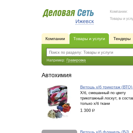
Компании:
Товары и услу
Ижевск
Компании
Товары и услуги
Тендеры
Например:
Гравировка
Автохимия
Ветошь х/б трикотаж (ВТО
Х/б, смешанный по цвету
трикотажный лоскут, в соста
только х/б ткани
1 300
р.
Ветошь х/б фланель (BJ)