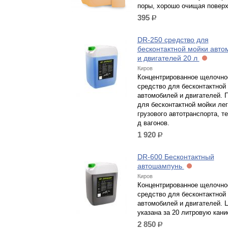
поры, хорошо очищая поверх
395
р.
DR-250 средство для
бесконтактной мойки авто
и двигателей 20 л
Киров
Концентрированное щелочно
средство для бесконтактной
автомобилей и двигателей. 
для бесконтактной мойки лег
грузового автотранспорта, те
д вагонов.
1 920
р.
DR-600 Бесконтактный
автошампунь
Киров
Концентрированное щелочно
средство для бесконтактной
автомобилей и двигателей. 
указана за 20 литровую кани
2 850
р.