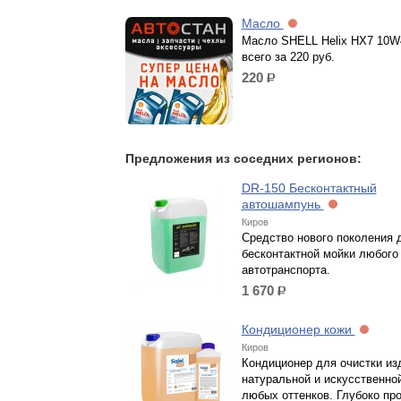
Масло
Масло SHELL Helix HX7 10W4
всего за 220 руб.
220
р.
Предложения из соседних регионов:
DR-150 Бесконтактный
автошампунь
Киров
Средство нового поколения 
бесконтактной мойки любого
автотранспорта.
1 670
р.
Кондиционер кожи
Киров
Кондиционер для очистки из
натуральной и искусственно
любых оттенков. Глубоко про