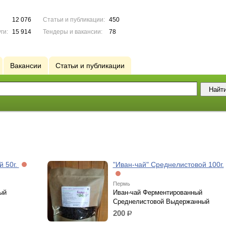
12 076
Статьи и публикации:
450
ги:
15 914
Тендеры и вакансии:
78
Вакансии
Статьи и публикации
й 50г.
"Иван-чай" Среднелистовой 100г.
Пермь
ый
Иван-чай Ферментированный
Среднелистовой Выдержанный
200
р.