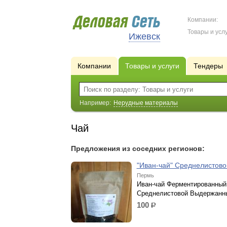
Компании:
Товары и услу
Ижевск
Компании
Товары и услуги
Тендеры
Например:
Нерудные материалы
Чай
Предложения из соседних регионов:
"Иван-чай" Среднелистово
Пермь
Иван-чай Ферментированный
Среднелистовой Выдержанн
100
р.