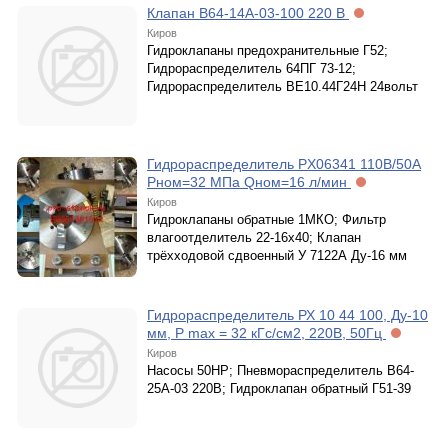
Клапан В64-14А-03-100 220 В
Киров
Гидроклапаны предохранительные Г52;
Гидрораспределитель 64ПГ 73-12;
Гидрораспределитель ВЕ10.44Г24Н 24вольт
Гидрораспределитель PX06341 110В/50А
Рном=32 МПа Qном=16 л/мин
Киров
Гидроклапаны обратные 1МКО; Фильтр
влагоотделитель 22-16х40; Клапан
трёхходовой сдвоенный У 7122А Ду-16 мм
Гидрораспределитель РХ 10 44 100, Ду-10
мм, Р max = 32 кГс/см2, 220В, 50Гц
Киров
Насосы 50НР; Пневмораспределитель В64-
25А-03 220В; Гидроклапан обратный Г51-39