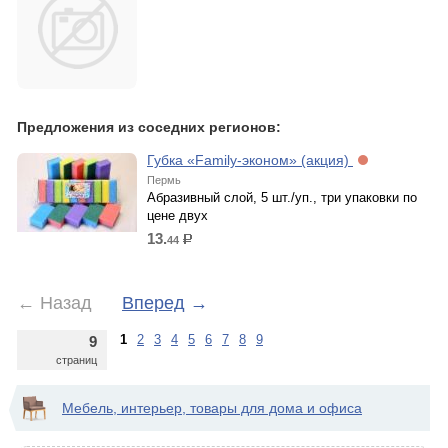
Предложения из соседних регионов:
Губка «Family-эконом» (акция)
Пермь
Абразивный слой, 5 шт./уп., три упаковки по
цене двух
13.
44
р.
←
Назад
Вперед
→
1
2
3
4
5
6
7
8
9
9
страниц
Мебель, интерьер, товары для дома и офиса