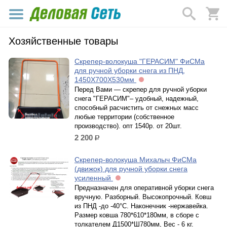
Хозяйственные товары
Скрепер-волокуша "ГЕРАСИМ" ФиСМа
для ручной уборки снега из ПНД,
1450Х700Х530мм
Перед Вами ― скрепер для ручной уборки
снега "ГЕРАСИМ"– удобный, надежный,
способный расчистить от снежных масс
любые территории (собственное
производство). опт 1540р. от 20шт.
2 200
р.
Скрепер-волокуша Михалыч ФиСМа
(движок) для ручной уборки снега
усиленный
Предназначен для оперативной уборки снега
вручную. Разборный. Высокопрочный. Ковш
из ПНД -до -40°С. Наконечник -нержавейка.
Размер ковша 780*610*180мм, в сборе с
толкателем Д1500*Ш780мм, Вес - 6 кг.