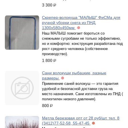
3 300
р.
Скрепер-волокуша "МАЛЫШ" ФиСМа для
ручной уборки снега из ПНД,
1300х580х450мм
Наш МАЛЫШ помогает бороться со
снежными сугробами не только эффективно,
но и комфортно: конструкция разработана под
рост среднего человека (собственное
производство).
1 800
р.
Сани волокуши рыбацкие, разные
размеры
Применение саней волокуш — это гарантия
удобной и безопасной доставки груза на
место назначения. Сани изготовлены из ПНД (
полиэтилен низкого давления).
800
р.
Метла березовая опт от 28 руб/шт. тел. 8
(3412)77-52-58, 55-47-45