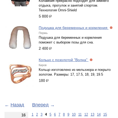
Коламбия прекрасно подходит для зимнего
отдыха, прогулок и занятий спортом.
Технология Omni-Shield
5 800
р.
Подушка для беременных и кормления
Пермь
Подушка для беременных и кормления
поможет с выбором позы для сна.
2 400
р.
Кольцо с позолотой "Волна"
Киров
Кольцо изготовлено из мельхиора и покрыто
золотом. Размеры: 17, 17.5, 18, 19, 19.5
180
р.
←
Назад
Вперед
→
1
2
3
4
5
6
7
8
9
10
11
12
13
14
15
16