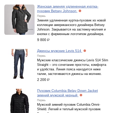
Женская зимняя удлиненная куртка-
пуховик Betsey Johnson
Пермь
Зимняя удлиненная куртка-пуховик из новой
коллекции американского дизайнера Betsey
Johnson. Закрывается на застежку-молния и
кнопки с фирменным логотипом дизайнера.
9 800
р.
Джинсы мужские Levis 514
Пермь
Мужские классические джинсы Levis 514 Slim
Straight – это сочетание простоты, комфорта
и удобства. Линия пояса находится ниже
талии, застегиваются джинсы на молнию.
2 200
р.
Пуховик Columbia Belay Down Jacket
зимний мужской черный
Пермь
Мужской зимний пуховик Columbia Omni-
Shield. Легкий и теплый мужской пуховик