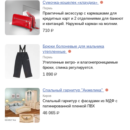
Сумочка-кошелек «клаудиа»
Пермь
Практичный аксессуар с кармашками для
кредитных карт и 2 отделениями для банкнот
и квитанций. Наружный карман на молнии.
710
р.
Брюки болоневые для мальчика
утепленные
Пермь
Утепленные ветро- и влагонепроницаемые
брюки, спинка регулируется.
1 890
р.
Спальный гарнитур "Анжелика"
Киров
Спальный гарнитур с фасадами из МДФ с
патинированной пленкой ПВХ
46 065
р.