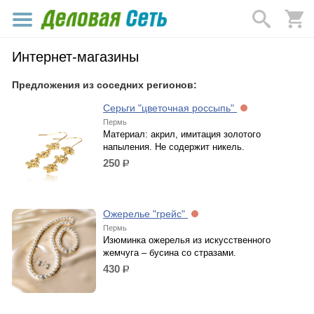
Интернет-магазины
Предложения из соседних регионов:
Серьги "цветочная россыпь"
Пермь
Материал: акрил, имитация золотого
напыления. Не содержит никель.
250
р.
Ожерелье "грейс"
Пермь
Изюминка ожерелья из искусственного
жемчуга – бусина со стразами.
430
р.