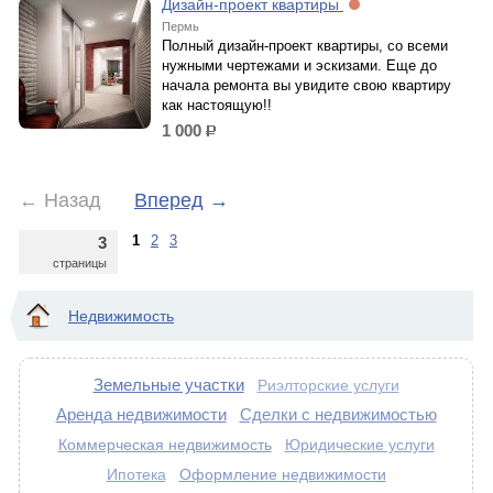
Дизайн-проект квартиры
Пермь
Полный дизайн-проект квартиры, со всеми
нужными чертежами и эскизами. Еще до
начала ремонта вы увидите свою квартиру
как настоящую!!
1 000
р.
←
Назад
Вперед
→
1
2
3
3
страницы
Недвижимость
Земельные участки
Риэлторские услуги
Аренда недвижимости
Сделки с недвижимостью
Коммерческая недвижимость
Юридические услуги
Ипотека
Оформление недвижимости