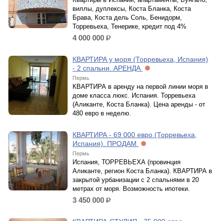
виллы, дуплексы, Коста Бланка, Коста
Брава, Коста дель Соль, Бенидорм,
Торревьеха, Тенерике, кредит под 4%
4 000 000
р.
КВАРТИРА у моря (Торревьеха, Испания)
- 2 спальни. АРЕНДА
Пермь
КВАРТИРА в аренду на первой линии моря в
доме класса люкс. Испания. Торревьеха
(Аликанте, Коста Бланка). Цена аренды - от
480 евро в неделю.
КВАРТИРА - 69 000 евро (Торревьеха,
Испания). ПРОДАМ
Пермь
Испания, ТОРРЕВЬЕХА (провинция
Аликанте, регион Коста Бланка). КВАРТИРА в
закрытой урбанизации с 2 спальнями в 20
метрах от моря. Возможность ипотеки.
3 450 000
р.