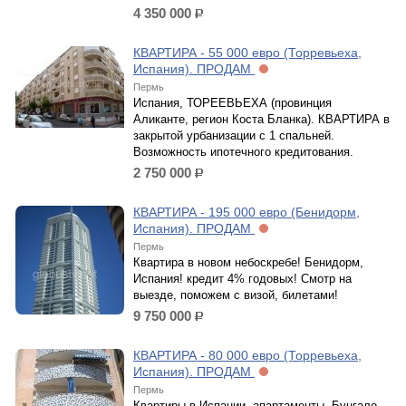
4 350 000
р.
КВАРТИРА - 55 000 евро (Торревьеха,
Испания). ПРОДАМ
Пермь
Испания, ТОРЕЕВЬЕХА (провинция
Аликанте, регион Коста Бланка). КВАРТИРА в
закрытой урбанизации с 1 спальней.
Возможность ипотечного кредитования.
2 750 000
р.
КВАРТИРА - 195 000 евро (Бенидорм,
Испания). ПРОДАМ
Пермь
Квартира в новом небоскребе! Бенидорм,
Испания! кредит 4% годовых! Смотр на
выезде, поможем с визой, билетами!
9 750 000
р.
КВАРТИРА - 80 000 евро (Торревьеха,
Испания). ПРОДАМ
Пермь
Квартиры в Испании, апартаменты, Бунгало,