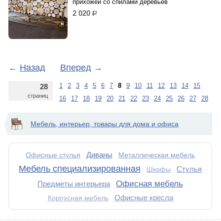
прихожей со спилами деревьев
2 020
р.
←
Назад
Вперед
→
1
2
3
4
5
6
7
8
9
10
11
12
13
14
15
28
страниц
16
17
18
19
20
21
22
23
24
25
26
27
28
Мебель, интерьер, товары для дома и офиса
Диваны
Офисные стулья
Металлическая мебель
Мебель специализированная
Стулья
Шкафы
Офисная мебель
Предметы интерьера
Офисные кресла
Корпусная мебель