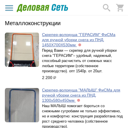
Металлоконструкции
Скрепер-волокуша "ГЕРАСИМ" ФиСМа
для ручной уборки снега из ПНД,
1450Х700Х530мм
Перед Вами ― скрепер для ручной уборки
снега "ГЕРАСИМ"– удобный, надежный,
способный расчистить от снежных масс
любые территории (собственное
производство). опт 1540р. от 20шт.
2 200
р.
Скрепер-волокуша "МАЛЫШ" ФиСМа для
ручной уборки снега из ПНД,
1300х580х450мм
Наш МАЛЫШ помогает бороться со
снежными сугробами не только эффективно,
но и комфортно: конструкция разработана под
рост среднего человека (собственное
производство).