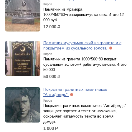
Киров
Памятник из мрамора
1000*450*60+гравировка+установка:Итого 12
000 руб
12 000
р.
Памятник мусульманский из гранита и с
покрытием из сусального золота
Киров
Памятник из гранита 1000*500*80 покрыт
сусальным золотом+ работа+установка:Итого
50 000
50 000
р.
Покрытие гранитных памятников
"АнтиДождь"
Киров
Покрытие гранитных памятников "АнтиДождь"
защищает портрет и текст от намокания,
сохраняет читаемость текста во время
дождя.
1 000
р.