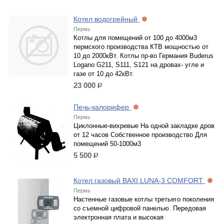
Котел водогрейный
Пермь
Котлы для помещений от 100 до 4000м3
пермского производства КТВ мощностью от
10 до 2000кВт. Котлы пр-во Германия Buderus
Logano G211, S111, S121 на дровах- угле и
газе от 10 до 42кВт.
23 000
р.
Печь-калорифер
Пермь
Циклонные-вихревые На одной закладке дров
от 12 часов Собственное производство Для
помещений 50-1000м3
5 500
р.
Котел газовый BAXI LUNA-3 COMFORT
Пермь
Настенные газовые котлы третьего поколения
со съемной цифровой панелью. Передовая
электронная плата и высокая