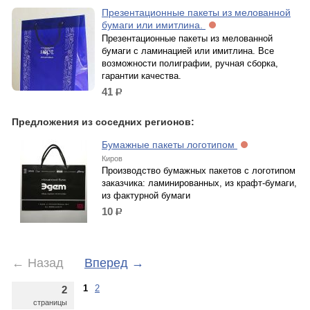
Презентационные пакеты из мелованной
бумаги или имитлина.
Презентационные пакеты из мелованной
бумаги с ламинацией или имитлина. Все
возможности полиграфии, ручная сборка,
гарантии качества.
41
р.
Предложения из соседних регионов:
Бумажные пакеты логотипом
Киров
Производство бумажных пакетов с логотипом
заказчика: ламинированных, из крафт-бумаги,
из фактурной бумаги
10
р.
←
Назад
Вперед
→
1
2
2
страницы