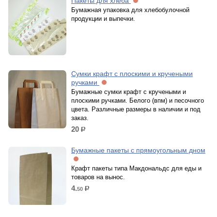
Пакеты для хлеба
Бумажная упаковка для хлебобулочной
продукции и выпечки.
Сумки крафт с плоскими и кручеными
ручками
Бумажные сумки крафт с кручеными и
плоскими ручками. Белого (впм) и песочного
цвета. Различные размеры в наличии и под
заказ.
20
р.
Бумажные пакеты с прямоугольным дном
Крафт пакеты типа Макдональдс для еды и
товаров на вынос.
4.
50
р.