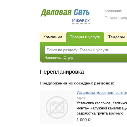
Компании:
Товары и услу
Ижевск
Компании
Товары и услуги
Тендеры
Например:
Сталь
Перепланировка
Предложения из соседних регионов:
Установка кессонов, септи
Киров
Установка кессонов, септико
монтаж наружной канализаци
разработка грунта вручную.
1 000
р.