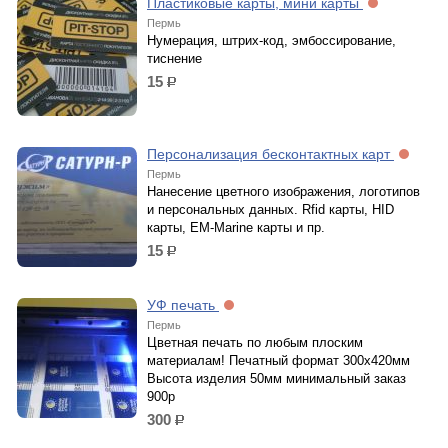
Пластиковые карты, мини карты
Пермь
Нумерация, штрих-код, эмбоссирование,
тиснение
15
р.
Персонализация бесконтактных карт
Пермь
Нанесение цветного изображения, логотипов
и персональных данных. Rfid карты, HID
карты, EM-Marine карты и пр.
15
р.
УФ печать
Пермь
Цветная печать по любым плоским
материалам! Печатный формат 300х420мм
Высота изделия 50мм минимальный заказ
900р
300
р.