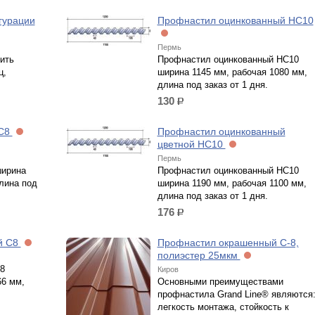
гурации
Профнастил оцинкованный НС10
Пермь
ить
Профнастил оцинкованный НС10
ц,
ширина 1145 мм, рабочая 1080 мм,
длина под заказ от 1 дня.
130
р.
 С8
Профнастил оцинкованный
цветной НС10
Пермь
ширина
Профнастил оцинкованный НС10
лина под
ширина 1190 мм, рабочая 1100 мм,
длина под заказ от 1 дня.
176
р.
й С8
Профнастил окрашенный С-8,
полиэстер 25мкм
8
Киров
66 мм,
Основными преимуществами
профнастила Grand Line® являются
легкость монтажа, стойкость к