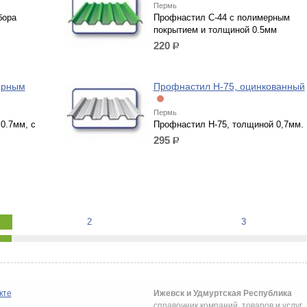
Пермь
бора
Профнастил С-44 с полимерным
покрытием и толщиной 0.5мм
220
р.
мрным
Профнастил Н-75, оцинкованный
Пермь
0.7мм, с
Профнастил Н-75, толщиной 0,7мм.
295
р.
2
3
кте
Ижевск и Удмуртская Республика
справочник компаний, товаров и услуг