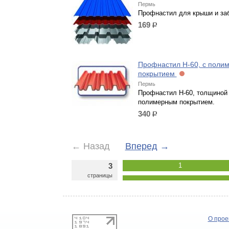
Пермь
Профнастил для крыши и за
169
р.
Профнастил Н-60, с поли
покрытием
Пермь
Профнастил Н-60, толщиной 
полимерным покрытием.
340
р.
←
Назад
Вперед
→
3
1
страницы
О прое