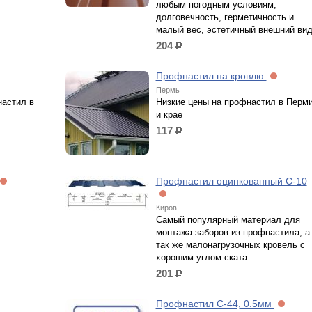
любым погодным условиям,
долговечность, герметичность и
малый вес, эстетичный внешний вид
204
р.
Профнастил на кровлю
Пермь
настил в
Низкие цены на профнастил в Перм
и крае
117
р.
Профнастил оцинкованный С-10
Киров
Самый популярный материал для
монтажа заборов из профнастила, а
так же малонагрузочных кровель с
хорошим углом ската.
201
р.
Профнастил С-44, 0.5мм