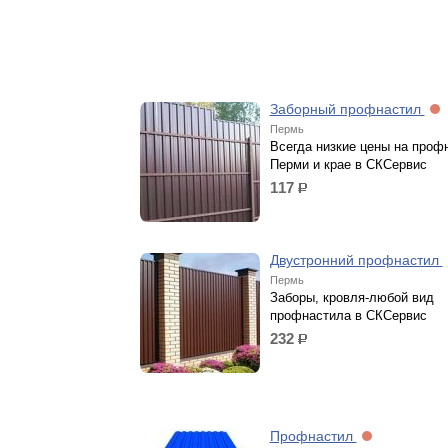
Заборный профнастил
Пермь
Всегда низкие цены на проф
Перми и крае в СКСервис
117
р.
Двустронний профнастил
Пермь
Заборы, кровля-любой вид
профнастила в СКСервис
232
р.
Профнастил