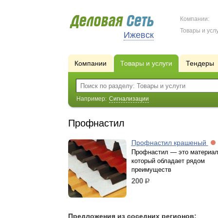
Компании:
Товары и услу
Ижевск
Компании
Товары и услуги
Тендеры
Например:
Сигнализации
Профнастил
Профнастил крашеный
Профнастил — это материал
который обладает рядом
преимуществ
200
р.
Предложения из соседних регионов: