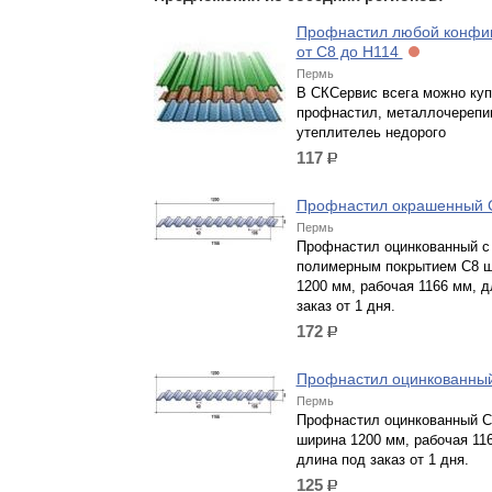
Профнастил любой конфи
от С8 до Н114
Пермь
В СКСервис всега можно куп
профнастил, металлочерепи
утеплителеь недорого
117
р.
Профнастил окрашенный
Пермь
Профнастил оцинкованный с
полимерным покрытием С8 
1200 мм, рабочая 1166 мм, д
заказ от 1 дня.
172
р.
Профнастил оцинкованны
Пермь
Профнастил оцинкованный С
ширина 1200 мм, рабочая 11
длина под заказ от 1 дня.
125
р.