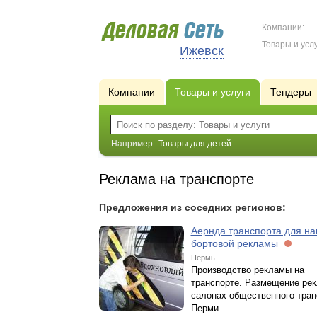
Компании:
Товары и услу
Ижевск
Компании
Товары и услуги
Тендеры
Например:
Товары для детей
Реклама на транспорте
Предложения из соседних регионов:
Аернда транспорта для н
бортовой рекламы
Пермь
Производство рекламы на
транспорте. Размещение ре
салонах общественного транс
Перми.