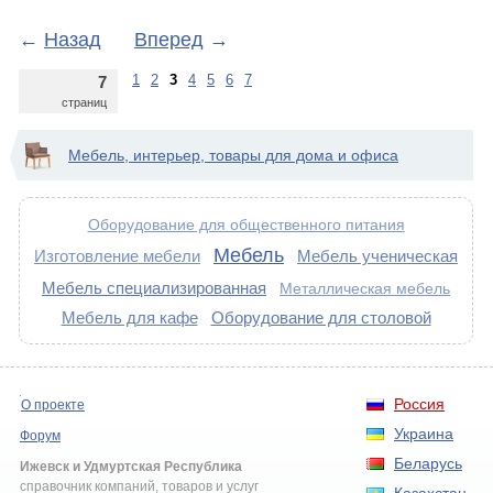
←
Назад
Вперед
→
1
2
3
4
5
6
7
7
страниц
Мебель, интерьер, товары для дома и офиса
Оборудование для общественного питания
Мебель
Изготовление мебели
Мебель ученическая
Мебель специализированная
Металлическая мебель
Мебель для кафе
Оборудование для столовой
Россия
О проекте
Украина
Форум
Беларусь
Ижевск и Удмуртская Республика
справочник компаний, товаров и услуг