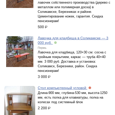
лавочек собственного производства (дерево с
металлом или полимерная доска) в
Соликамске, Березниках и районе.
Цементирование ножек, гарантия. Скидка
пенсионерам!
500
р.
Лавочка для кладбища в Соликамске — 3
000 руб.
Пермь
Лавочка для кладбища, 120×30 см: сосна с
тройным покрытием, каркас — труба 40×40
мм. 3 000 руб. Доставка и установка:
Соликамск, Березники, район. Скидка
пенсионерам!
3 000
р.
Стол компьютерный угловой
Длина-900 мм, глубина-530 мм, высота-1250
мм, есть полка для клавиатуры, полка на
колесах под системный блок
2 200
р.