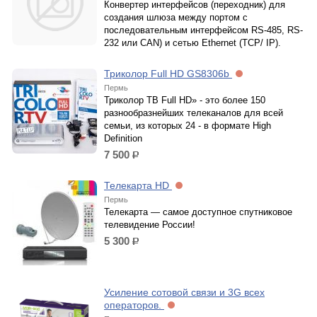
Конвертер интерфейсов (переходник) для
создания шлюза между портом с
последовательным интерфейсом RS-485, RS-
232 или CAN) и сетью Ethernet (TCP/ IP).
Триколор Full HD GS8306b
Пермь
Триколор ТВ Full HD» - это более 150
разнообразнейших телеканалов для всей
семьи, из которых 24 - в формате High
Definition
7 500
р.
Телекарта HD
Пермь
Телекарта — самое доступное спутниковое
телевидение России!
5 300
р.
Усиление сотовой связи и 3G всех
операторов.