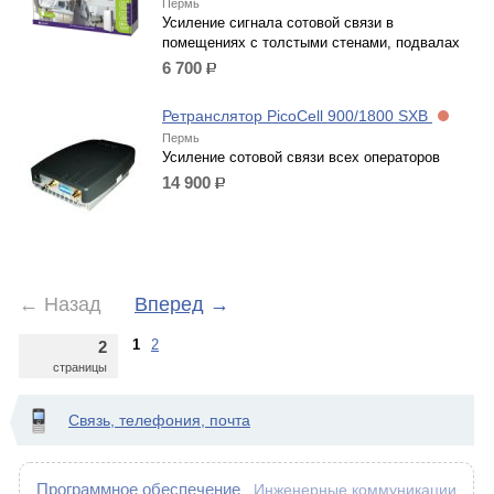
Пермь
Усиление сигнала сотовой связи в
помещениях с толстыми стенами, подвалах
6 700
р.
Ретранслятор PicoCell 900/1800 SXB
Пермь
Усиление сотовой связи всех операторов
14 900
р.
←
Назад
Вперед
→
1
2
2
страницы
Связь, телефония, почта
Программное обеспечение
Инженерные коммуникации