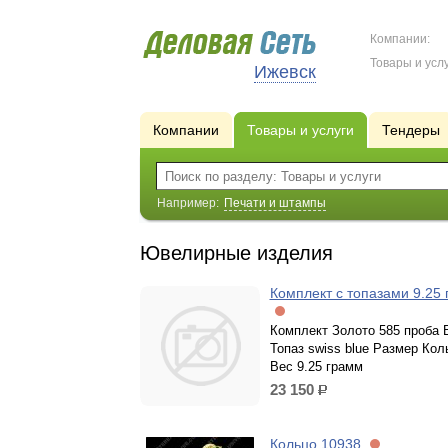
Компании:
Товары и услу
Ижевск
Компании
Товары и услуги
Тендеры
Например:
Печати и штампы
Ювелирные изделия
Комплект с топазами 9.25
Комплект Золото 585 проба 
Топаз swiss blue Размер Кол
Вес 9.25 грамм
23 150
р.
Кольцо 10938