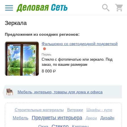
Зеркала
Предложения из соседних регионов:
Фальшокно со светодиодной подсветкой
Пермь
Стекло с фотопечатью или зеркало. Под
заказ, по вашим размерам
8 000
р.
Мебель, интерьер, товары для дома и офиса
Строительные материалы
Витражи
Шкафы - купе
Предметы интерьера
Мебель
Дизайн
Двери
Стекло
Окна
Картины