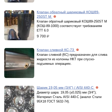
Клапан обратный шариковый КОШ89-
250ST М
Клапан обратный шариковый КОШ89-250ST М
(КОШ-89-1000) cоответствует требованиям
ЕТТ 6.0
9 700
р.
Клапан сливной КС-73
Клапан сливной (КС) предназначен для слива
жидкости из колонны НКТ при спуско-
подъемных операциях.
Шарик 19,05 мм (3/4") / AISI 440-C
Диаметр шара: 19,05 (±0,025) мм (3/4");
Материал Сталь AISI 440-C (аналог Стали
95Х18 ГОСТ 5632-74).