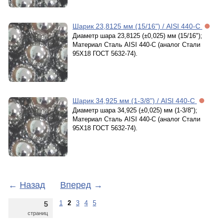
Шарик 23,8125 мм (15/16") / AISI 440-C
Диаметр шара 23,8125 (±0,025) мм (15/16");
Материал Сталь AISI 440-C (аналог Стали
95Х18 ГОСТ 5632-74).
Шарик 34,925 мм (1-3/8") / AISI 440-C
Диаметр шара 34,925 (±0,025) мм (1-3/8");
Материал Сталь AISI 440-C (аналог Стали
95Х18 ГОСТ 5632-74).
←
Назад
Вперед
→
1
2
3
4
5
5
страниц