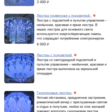
3 400
р.
Люстра подвесная с подсветкой.
Люстра с подсветкой и пультом управления –
необычная, красивая и яркая люстра. В
наших люстрах для основного света
используются энергосберегающие лампы,
что сокращает потребление электроэнергии.
6 000
р.
Люстры с подсветкой
Люстра со светодиодной подсветкой и
пультом управления – необычная, красивая и
яркая люстра выполнена на зеркальной
площадке.
Галогеновые люстры
Уютная обстановка, праздничное настроение,
романтический вечер с приглушенным светом
и отдых в полутьме, любое из этих желаний
поможет воплотить галогеновая люстра.