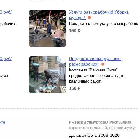
0 руб/
Услуги разнорабочих! Уборка
мусора!
рабочих!
Предоставляем услуги разнорабочи
150
р.
0 руб/
Предоставляем грузчиков,
разнорабочих!
Компания “Рабочая Сила”
ские
предоставляет персонал для
различных работ.
150
р.
кте
Ижевск и Удмуртская Республика
справочник компаний, товаров и услуг
Деловая Сеть 2008-2026