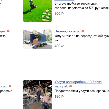
и
Благоустройство территории,
озеленение участка от 500 руб./сотк
500
р.
сора
Переезд газель
отка
Услуги газели на переезд от 400 руб
час.
400
р.
Услуги разнорабочих! Уборка
сора!
мусора!
рабочие.
Предоставляем услуги разнорабочи
150
р.