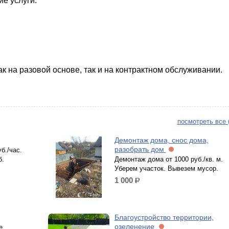
е услуги:
к на разовой основе, так и на контрактном обслуживании.
посмотреть все 
Демонтаж дома, снос дома,
разобрать дом
б./час.
б.
Демонтаж дома от 1000 руб./кв. м.
Уберем участок. Вывезем мусор.
1 000
р.
Благоустройство территории,
озеленение
е,