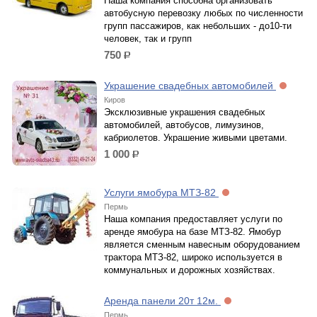
Наша компания способна организовать
автобусную перевозку любых по численности
групп пассажиров, как небольших - до10-ти
человек, так и групп
750
р.
Украшение свадебных автомобилей
Киров
Эксклюзивные украшения свадебных
автомобилей, автобусов, лимузинов,
кабриолетов. Украшение живыми цветами.
1 000
р.
Услуги ямобура МТЗ-82
Пермь
Наша компания предоставляет услуги по
аренде ямобура на базе МТЗ-82. Ямобур
является сменным навесным оборудованием
трактора МТЗ-82, широко используется в
коммунальных и дорожных хозяйствах.
Аренда панели 20т 12м.
Пермь