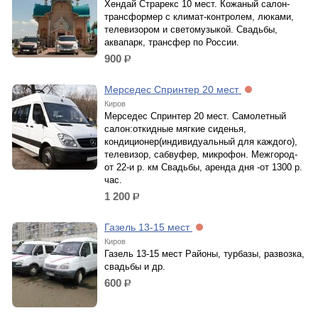
Хендай Страрекс 10 мест. Кожаный салон-
трансформер с климат-контролем, люками,
телевизором и светомузыкой. Свадьбы,
аквапарк, трансфер по России.
900
р.
Мерседес Спринтер 20 мест
Киров
Мерседес Спринтер 20 мест. Самолетный
салон:откидные мягкие сиденья,
кондиционер(индивидуальный для каждого),
телевизор, сабвуфер, микрофон. Межгород-
от 22-и р. км Свадьбы, аренда дня -от 1300 р.
час.
1 200
р.
Газель 13-15 мест
Киров
Газель 13-15 мест Районы, турбазы, развозка,
свадьбы и др.
600
р.