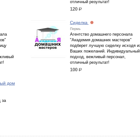
отличный результат!
120
р.
Сиделка
Пермь
нала
Агентство домашнего персонала
ов"
"Академия домашних мастеров"
ицу
подберет лучшую сиделку исходя и
Ваших пожеланий. Индивидуальный
ежливый
подход, вежливый персонал,
т!
отличный результат!
100
р.
ный дом
 за