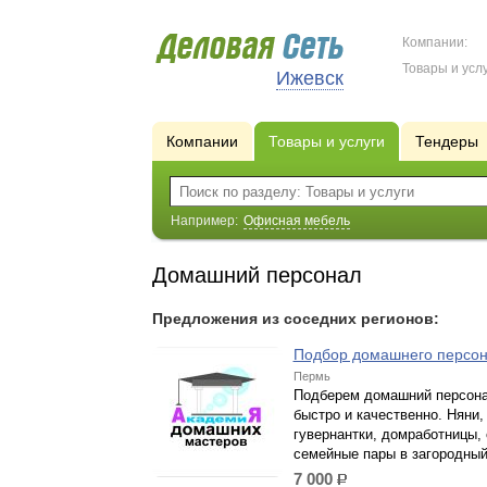
Компании:
Товары и услу
Ижевск
Компании
Товары и услуги
Тендеры
Например:
Офисная мебель
Домашний персонал
Предложения из соседних регионов:
Подбор домашнего персо
Пермь
Подберем домашний персон
быстро и качественно. Няни,
гувернантки, домработницы, 
семейные пары в загородный
7 000
р.