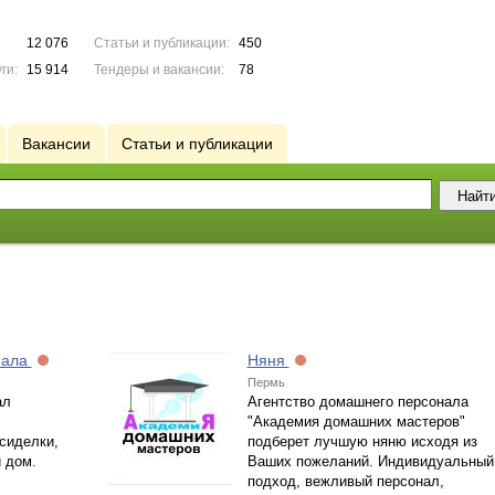
12 076
Статьи и публикации:
450
ги:
15 914
Тендеры и вакансии:
78
Вакансии
Статьи и публикации
нала
Няня
Пермь
ал
Агентство домашнего персонала
"Академия домашних мастеров"
сиделки,
подберет лучшую няню исходя из
 дом.
Ваших пожеланий. Индивидуальный
подход, вежливый персонал,