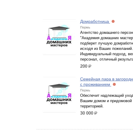
Домработница
Пермь
Агентство домашнего персо
"Академия домашних мастер
подберет лучшую домработн
исходя из Ваших пожеланий.
Индивидуальный подход, в
персонал, отличный результа
200
р.
Семейная пара в загород
с проживанием
Пермь
Обеспечит надлежащий уход
Вашим домом и придомовой
территорией.
30 000
р.