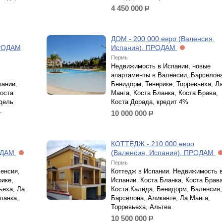
4 450 000
р.
ДОМ - 200 000 евро (Валенсия,
ПРОДАМ
Испания). ПРОДАМ
Пермь
Недвижимость в Испании, новые
апартаменты в Валенсии, Барселона
пании,
Бенидорм, Тенерике, Торревьеха, Л
Коста
Манга, Коста Бланка, Коста Брава,
 дель
Коста Дорада, кредит 4%
.
10 000 000
р.
КОТТЕДЖ - 210 000 евро
РОДАМ
(Валенсия, Испания). ПРОДАМ
Пермь
енсия,
Коттедж в Испании. Недвижимость 
рике,
Испании. Коста Бланка, Коста Брава
ьеха, Ла
Коста Калида, Бенидорм, Валенсия,
ланка,
Барселона, Аликанте, Ла Манга,
Торревьеха, Альтеа
10 500 000
р.