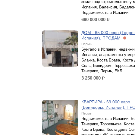
земля под строительство у 
Испания, Валенсия, Бадалон
Недвижимость в Испании.
690 000 000
р.
ДОМ - 65 000 евро (Торрев
Испания). ПРОДАМ
Пермь
Бунгало в Испании, недвижи
Испании, апартаменты у мор
Бланка, Коста Брава, Коста
Соль, Бенидорм, Торревьеха
Тенерике, Пермь, ЕКБ
3 250 000
р.
КВАРТИРА - 69 000 евро
(Бенидорм, Испания). П
Пермь
Недвижимость в Испании, Б
Тенерике, Торревьеха, Коста
Коста Брава, Коста дель Со
кредит под 4% годовых, смо