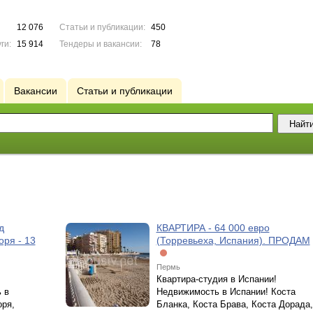
12 076
Статьи и публикации:
450
ги:
15 914
Тендеры и вакансии:
78
Вакансии
Статьи и публикации
д
КВАРТИРА - 64 000 евро
оря - 13
(Торревьеха, Испания). ПРОДАМ
Пермь
Квартира-студия в Испании!
 в
Недвижимость в Испании! Коста
оря,
Бланка, Коста Брава, Коста Дорада,