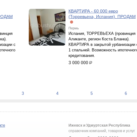
КВАРТИРА - 60 000 евро
ПРОДАМ
(Торревьеха, Испания). ПРОДАМ
Пермь
винция
Испания, ТОРРЕВЬЕХА (провинция
ка).
Аликанте, регион Коста Бланка).
изации с
КВАРТИРА в закрытой урбанизации 
отечного
1 спальней. Возможность ипотечног
кредитования.
3 000 000
р.
3
4
5
6
кте
Ижевск и Удмуртская Республика
справочник компаний, товаров и услуг