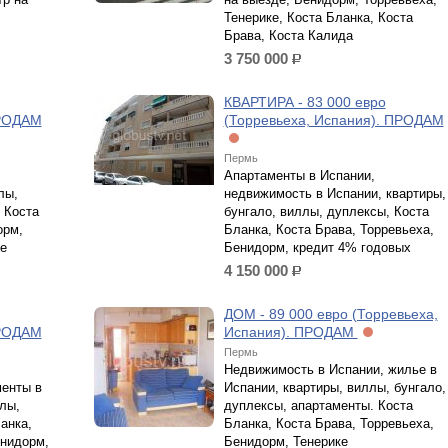
Тенерике, Коста Бланка, Коста
Брава, Коста Калида
3 750 000
р.
КВАРТИРА - 83 000 евро
ПРОДАМ
(Торревьеха, Испания). ПРОДАМ
Пермь
Апартаменты в Испании,
лы,
недвижимость в Испании, квартиры,
 Коста
бунгало, виллы, дуплексы, Коста
орм,
Бланка, Коста Брава, Торревьеха,
е
Бенидорм, кредит 4% годовых
4 150 000
р.
ДОМ - 89 000 евро (Торревьеха,
ПРОДАМ
Испания). ПРОДАМ
Пермь
Недвижимость в Испании, жилье в
менты в
Испании, квартиры, виллы, бунгало,
лы,
дуплексы, апартаменты. Коста
анка,
Бланка, Коста Брава, Торревьеха,
енидорм,
Бенидорм, Тенерике