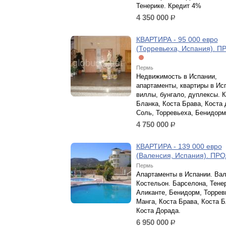
Тенерике. Кредит 4%
4 350 000
р.
КВАРТИРА - 95 000 евро
(Торревьеха, Испания). 
Пермь
Недвижимость в Испании,
апартаменты, квартиры в Ис
виллы, бунгало, дуплексы. 
Бланка, Коста Брава, Коста
Соль, Торревьеха, Бенидорм
4 750 000
р.
КВАРТИРА - 139 000 евро
(Валенсия, Испания). П
Пермь
Апартаменты в Испании. Вал
Костельон. Барселона, Тене
Аликанте, Бенидорм, Торрев
Манга, Коста Брава, Коста Б
Коста Дорада.
6 950 000
р.