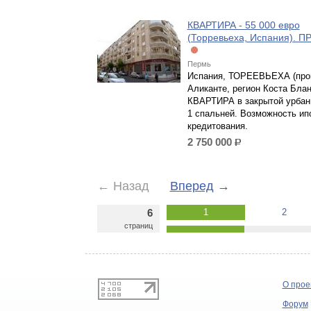
КВАРТИРА - 55 000 евро
(Торревьеха, Испания). 
Пермь
Испания, ТОРЕЕВЬЕХА (про
Аликанте, регион Коста Блан
КВАРТИРА в закрытой урбан
1 спальней. Возможность ип
кредитования.
2 750 000
р.
←
Назад
Вперед
→
6
1
2
страниц
О прое
Форум