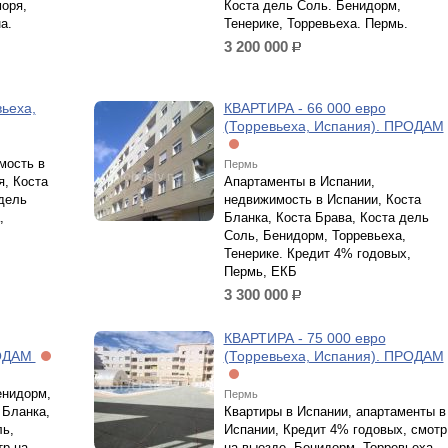
моря,
Коста дель Соль. Бенидорм,
а.
Тенерике, Торревьеха. Пермь.
3 200 000
р.
ьеха,
КВАРТИРА - 66 000 евро
(Торревьеха, Испания). ПРОДАМ
мость в
Пермь
я, Коста
Апартаменты в Испании,
 дель
недвижимость в Испании, Коста
,
Бланка, Коста Брава, Коста дель
Соль, Бенидорм, Торревьеха,
Тенерике. Кредит 4% годовых,
Пермь, ЕКБ
3 300 000
р.
КВАРТИРА - 75 000 евро
РОДАМ
(Торревьеха, Испания). ПРОДАМ
енидорм,
Пермь
 Бланка,
Квартиры в Испании, апартаменты в
ль,
Испании, Кредит 4% годовых, смотр
тр на
на выезде, Бенидорм, Торревьеха,