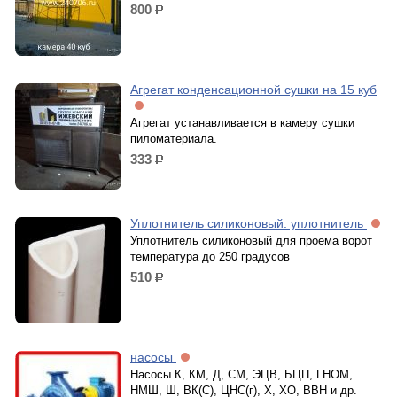
800
р.
Агрегат конденсационной сушки на 15 куб
Агрегат устанавливается в камеру сушки
пиломатериала.
333
р.
Уплотнитель силиконовый. уплотнитель
Уплотнитель силиконовый для проема ворот
температура до 250 градусов
510
р.
насосы
Насосы К, КМ, Д, СМ, ЭЦВ, БЦП, ГНОМ,
НМШ, Ш, ВК(С), ЦНС(г), Х, ХО, ВВН и др.