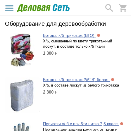
Оборудование для деревообработки
Ветошь х/б трикотаж (ВТО)
Х/б, смешанный по цвету трикотажный
лоскут, в составе только х/б ткани
1 300
р.
Ветошь х/б трикотаж (WТВ) белая
Х/б, в составе лоскут из белого трикотажа
2 300
р.
Перчатки х/ б с пвх 5ти нитка 7,5 класс
Перчатка для защиты кожи рук от грязи и