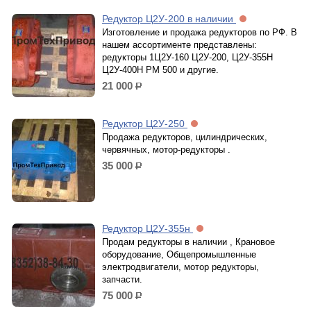
Редуктор Ц2У-200 в наличии
Изготовление и продажа редукторов по РФ. В
нашем ассортименте представлены:
редукторы 1Ц2У-160 Ц2У-200, Ц2У-355Н
Ц2У-400Н РМ 500 и другие.
21 000
р.
Редуктор Ц2У-250
Продажа редукторов, цилиндрических,
червячных, мотор-редукторы .
35 000
р.
Редуктор Ц2У-355н
Продам редукторы в наличии , Крановое
оборудование, Общепромышленные
электродвигатели, мотор редукторы,
запчасти.
75 000
р.