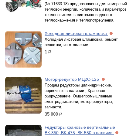
(№ 71633-18) предназначены для измерений
тепловой энергии, количества и параметров
теплоносителя в системах водяного
теплоcнабжения и теплопотребления.
Холодная листовая штамповка
Холодная листовая штамповка, ремонт
оснастки, изготовление.
1
р.
Мотор-редуктор МЦ2С-125
Продам редукторы цилиндрические,
червячные в наличии , Крановое
оборудование, Общепромышленные
электродвигатели, мотор редукторы,
запчасти.
35 000
р.
Редукторы крановые вертикальные
ВК-350, ВК-475, ВК-550 в наличии