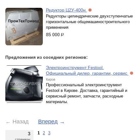
Редуктор Ц2У-400н
Редукторы цилиндрические двухступенчатые
горизонтальные общемашиностроительного
применения
85 000
р.
Предложения из соседних регионов:
Электроинструмент Festool.
Официальный дилер, гарантии, сервис
Киров
Профессиональный электроинструмент
Festool в Кирове. Доставка, гарантийный и
сервисный ремонт, запчасти, расходные
материалы.
←
Назад
Вперед
→
1
2
3
3
страницы