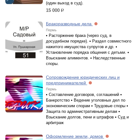
(один выход в суд).
15 000
р.
Бракоразводные дела
Пермь
• Расторжение брака (через суд, в
досудебном порядке). • Раздел совместного
нажитого имущества супругов и др. •
Установление порядка общения с детьми. •
Взыскание алиментов. • Наследственные
споры.
Сопровождение юридических лиц и
предпринимателей
Пермь
• Составление договоров, соглашений •
Банкротство • Ведение уголовных дел по
экономическим спорам • Трудовые споры •
Защита по административным делам •
Взыскание долгов, пени и штрафов • Суд и
арбитраж
Оформление земли, домов