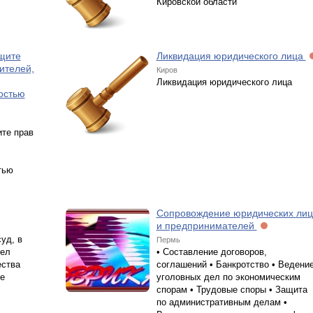
Кировской области
щите
Ликвидация юридического лица
ителей,
Киров
Ликвидация юридического лица
остью
те прав
,
тью
Сопровождение юридических лиц
и предпринимателей
уд, в
Пермь
дел
• Составление договоров,
ества
соглашений • Банкротство • Ведени
ие
уголовных дел по экономическим
спорам • Трудовые споры • Защита
по административным делам •