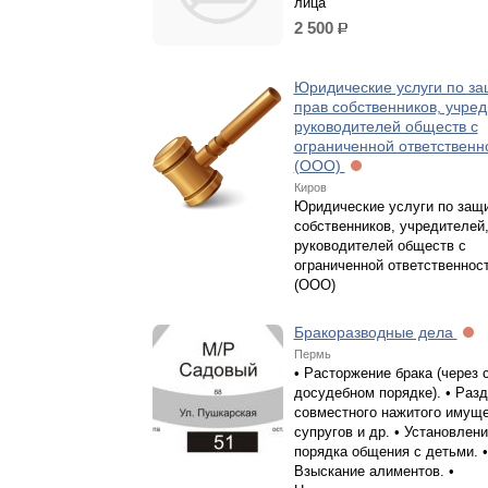
лица
2 500
р.
Юридические услуги по за
прав собственников, учред
руководителей обществ с
ограниченной ответственн
(ООО)
Киров
Юридические услуги по защи
собственников, учредителей
руководителей обществ с
ограниченной ответственнос
(ООО)
Бракоразводные дела
Пермь
• Расторжение брака (через с
досудебном порядке). • Раз
совместного нажитого имущ
супругов и др. • Установлен
порядка общения с детьми. •
Взыскание алиментов. •