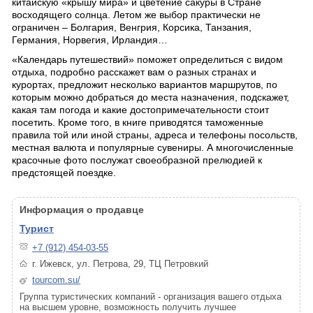
китайскую «крышу мира» и цветение сакуры в Стране
восходящего солнца. Летом же выбор практически не
ограничен – Болгария, Венгрия, Корсика, Танзания,
Германия, Норвегия, Ирландия…
«Календарь путешествий» поможет определиться с видом
отдыха, подробно расскажет вам о разных странах и
курортах, предложит несколько вариантов маршрутов, по
которым можно добраться до места назначения, подскажет,
какая там погода и какие достопримечательности стоит
посетить. Кроме того, в книге приводятся таможенные
правила той или иной страны, адреса и телефоны посольств,
местная валюта и популярные сувениры. А многочисленные
красочные фото послужат своеобразной прелюдией к
предстоящей поездке.
Информация о продавце
Турист
+7 (912) 454-03-55
г. Ижевск, ул. Петрова, 29, ТЦ Петровкий
tourcom.su/
Группа туристических компаний - организация вашего отдыха
на высшем уровне, возможность получить лучшее