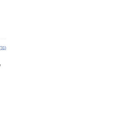
(31)
е