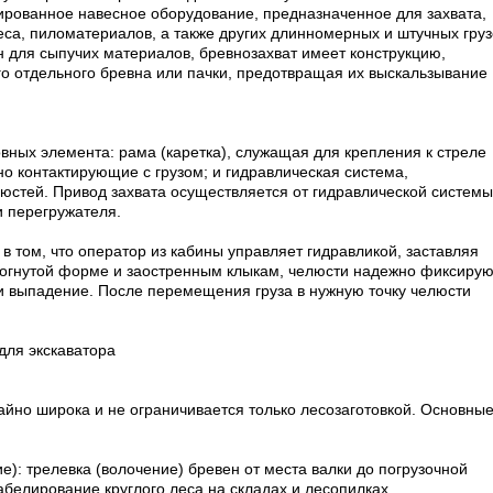
зированное навесное оборудование, предназначенное для захвата,
са, пиломатериалов, а также других длинномерных и штучных груз
н для сыпучих материалов, бревнозахват имеет конструкцию,
отдельного бревна или пачки, предотвращая их выскальзывание
вных элемента: рама (каретка), служащая для крепления к стреле
но контактирующие с грузом; и гидравлическая система,
стей. Привод захвата осуществляется от гидравлической системы
и перегружателя.
в том, что оператор из кабины управляет гидравликой, заставляя
изогнутой форме и заостренным клыкам, челюсти надежно фиксирую
и выпадение. После перемещения груза в нужную точку челюсти
для экскаватора
йно широка и не ограничивается только лесозаготовкой. Основны
): трелевка (волочение) бревен от места валки до погрузочной
абелирование круглого леса на складах и лесопилках .