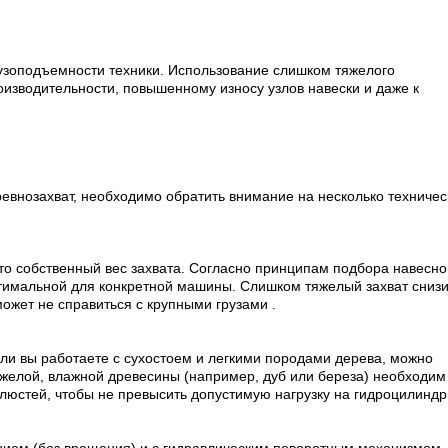
рузоподъемности техники. Использование слишком тяжелого
изводительности, повышенному износу узлов навески и даже к
внозахват, необходимо обратить внимание на несколько техничес
это собственный вес захвата. Согласно принципам подбора навесно
тимальной для конкретной машины. Слишком тяжелый захват снизи
ожет не справиться с крупными грузами .
сли вы работаете с сухостоем и легкими породами дерева, можно
яжелой, влажной древесины (например, дуб или береза) необходим
юстей, чтобы не превысить допустимую нагрузку на гидроцилиндр