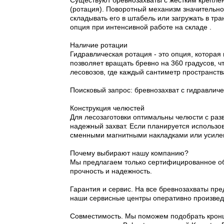
Существуют бревнозахваты с жестким крепле
(ротация). Поворотный механизм значительно
складывать его в штабель или загружать в т
опция при интенсивной работе на складе .
Наличие ротации
Гидравлическая ротация - это опция, которая
позволяет вращать бревно на 360 градусов, 
лесовозов, где каждый сантиметр пространства
Поисковый запрос: бревнозахват с гидравлич
Конструкция челюстей
Для лесозаготовки оптимальны челюсти с раз
надежный захват. Если планируется использов
сменными магнитными накладками или усилен
Почему выбирают нашу компанию?
Мы предлагаем только сертифицированное об
прочность и надежность.
Гарантия и сервис. На все бревнозахваты пре
наши сервисные центры оперативно произведу
Совместимость. Мы поможем подобрать кроншт