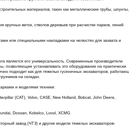
роительных материалов, таких как металлические трубы, шпунты,
ия крупных веток, стволов деревьев при расчистке парков, линий
тами или специальными накладками на челюстях для захвата и
та является его универсальность. Современные производители
ы, позволяющие устанавливать это оборудование на практически
чно подходит как для тяжелых гусеничных экскаваторов, работаю
грузчиков на складах.
арками и моделями техники:
pillar (CAT), Volvo, CASE, New Holland, Bobcat, John Deere,
yundai, Doosan, Kobelco, Lovol, XCMG.
торный завод (ЧТЗ) и другие модели тяжелых экскаваторов-