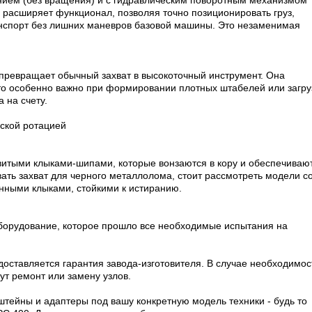
нием (без вращения) и с гидравлическим поворотным механизмом
 расширяет функционал, позволяя точно позиционировать груз,
ранспорт без лишних маневров базовой машины. Это незаменимая
 превращает обычный захват в высокоточный инструмент. Она
что особенно важно при формировании плотных штабелей или загру
 на счету.
еской ротацией
витыми клыками-шипами, которые вонзаются в кору и обеспечиваю
ать захват для черного металлолома, стоит рассмотреть модели с
ными клыками, стойкими к истиранию.
орудование, которое прошло все необходимые испытания на
доставляется гарантия завода-изготовителя. В случае необходимос
т ремонт или замену узлов.
ейны и адаптеры под вашу конкретную модель техники - будь то