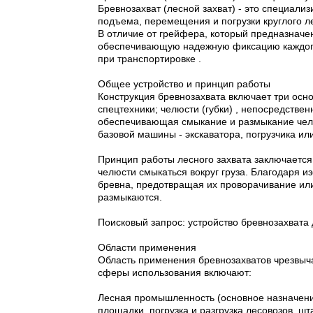
Бревнозахват (лесной захват) - это специали
подъема, перемещения и погрузки круглого ле
В отличие от грейфера, который предназначе
обеспечивающую надежную фиксацию каждого 
при транспортировке .
Общее устройство и принцип работы
Конструкция бревнозахвата включает три осно
спецтехники; челюсти (губки) , непосредствен
обеспечивающая смыкание и размыкание челю
базовой машины - экскаватора, погрузчика ил
Принцип работы лесного захвата заключается 
челюсти смыкаться вокруг груза. Благодаря 
бревна, предотвращая их проворачивание ил
размыкаются.
Поисковый запрос: устройство бревнозахвата 
Области применения
Область применения бревнозахватов чрезвыча
сферы использования включают:
Лесная промышленность (основное назначение
площадки, погрузка и разгрузка лесовозов, шт