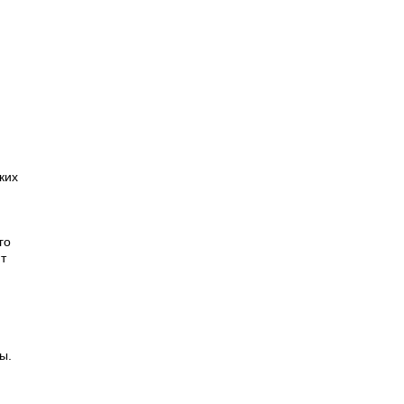
ких
го
т
ы.