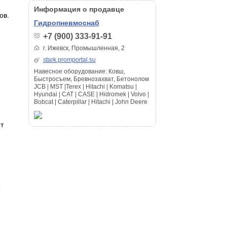
Информация о продавце
ов.
Гидропневмоснаб
+7 (900) 333-91-91
г. Ижевск, Промышленная, 2
stark.promportal.su
Навесное оборудование: Ковш,
Быстросъем, Бревнозахват, Бетонолом
JCB | MST |Terex | Hitachi | Komatsu |
Hyundai | CAT | CASE | Hidromek | Volvo |
Bobcat | Caterpillar | Hitachi | John Deere
т
е