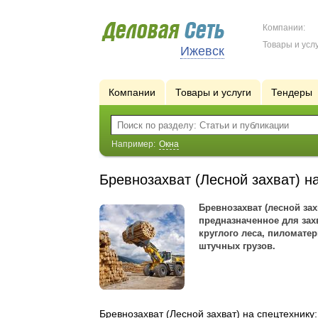
Компании:
Товары и услу
Ижевск
Компании
Товары и услуги
Тендеры
Например:
Окна
Бревнозахват (Лесной захват) н
Бревнозахват (лесной зах
предназначенное для зах
круглого леса, пиломате
штучных грузов.
Бревнозахват (Лесной захват) на спецтехник