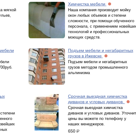
Химчистка мебели
а мягкой
Наша компания производит мойку
ульев,
окон любых объемов и степени
сложности, при помощи обученного
персонала, с применением новейши
технологий и профессиональных
моющих средств.
 мебели
Подъем мебели и негабаритных
грузов в Ижевске
ебели
Подъем мебели и негабаритных
700руб.
грузов методом промышленного
альпинизма
вых
Cрочная выездная химчистка
диванов и угловых диванов.
Cрочная выездная химчистка
 степени
диванов и угловых диванов. Уточни
енного
цены вы можете по телефону у
новейших
наших менеджеров.
ьных
650
р.