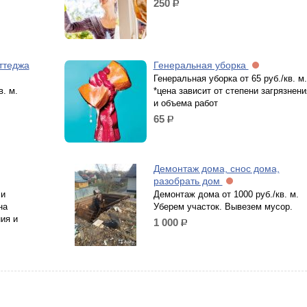
250
р.
ттеджа
Генеральная уборка
Генеральная уборка от 65 руб./кв. м.
в. м.
*цена зависит от степени загрязнени
и объема работ
65
р.
Демонтаж дома, снос дома,
разобрать дом
 и
Демонтаж дома от 1000 руб./кв. м.
на
Уберем участок. Вывезем мусор.
ия и
1 000
р.