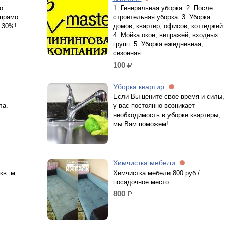
о.
1. Генеральная уборка. 2. После
 прямо
строительная уборка. 3. Уборка
 30%!
домов, квартир, офисов, коттеджей.
4. Мойка окон, витражей, входных
групп. 5. Уборка ежедневная,
сезонная.
100
р.
Уборка квартир
Если Вы цените свое время и силы,
ла.
у вас постоянно возникает
необходимость в уборке квартиры,
мы Вам поможем!
Химчистка мебели
кв. м.
Химчистка мебели 800 руб./
посадочное место
800
р.