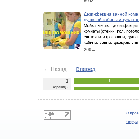
80
р.
Дезинфекция ванной комн
душевой кабины и туалет
Мойка, чистка, дезинфекция
комнаты (стенки, пол, потоло
сантехники (раковины, душе
кабины, ванны, джакузи, уни
200
р.
←
Назад
Вперед
→
3
1
страницы
О прое
Форум