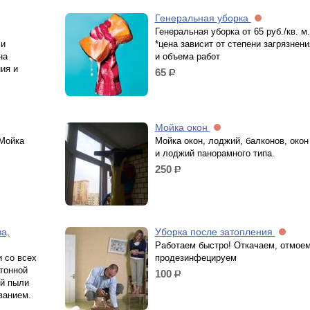
Генеральная уборка
Генеральная уборка от 65 руб./кв. м.
 и
*цена зависит от степени загрязнени
на
и объема работ
ия и
65
р.
Мойка окон
 Мойка
Мойка окон, лоджий, балконов, окон
и лоджий панорамного типа.
250
р.
а,
Уборка после затопления
Работаем быстро! Откачаем, отмоем
 со всех
продезинфецируем
тонной
100
р.
ой пыли
ванием.