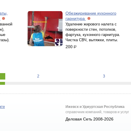
аты,
Обезжиривание кухонного
а
гарнитура
 ванной
Удаление жирового налета с
к),
поверхности стен, потолков,
вые
фартука, кухонного гарнитура.
тазы).
Чистка СВЧ, вытяжки, плиты.
200
р.
2
3
кте
Ижевск и Удмуртская Республика
справочник компаний, товаров и услуг
Деловая Сеть 2008-2026