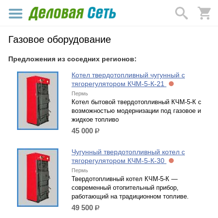
Газовое оборудование
Предложения из соседних регионов:
Котел твердотопливный чугунный с
тягорегулятором КЧМ-5-К-21
Пермь
Котел бытовой твердотопливный КЧМ-5-К с
возможностью модернизации под газовое и
жидкое топливо
45 000
р.
Чугунный твердотопливный котел с
тягорегулятором КЧМ-5-К-30
Пермь
Твердотопливный котел КЧМ-5-К —
современный отопительный прибор,
работающий на традиционном топливе.
49 500
р.