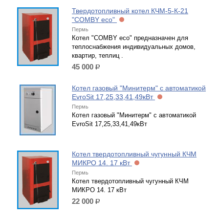
Твердотопливный котел КЧМ-5-К-21
"COMBY eco"
Пермь
Котел "COMBY eco" предназначен для
теплоснабжения индивидуальных домов,
квартир, теплиц .
45 000
р.
Котел газовый "Минитерм" с автоматикой
EvroSit 17,25,33,41,49кВт
Пермь
Котел газовый "Минитерм" с автоматикой
EvroSit 17,25,33,41,49кВт
Котел твердотопливный чугунный КЧМ
МИКРО 14. 17 кВт
Пермь
Котел твердотопливный чугунный КЧМ
МИКРО 14. 17 кВт
22 000
р.