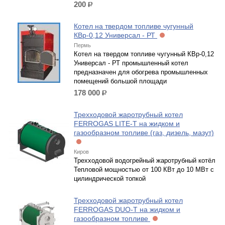
200
р.
Котел на твердом топливе чугунный
КВр-0,12 Универсал - РТ
Пермь
Котел на твердом топливе чугунный КВр-0,12
Универсал - РТ промышленный котел
предназначен для обогрева промышленных
помещений большой площади
178 000
р.
Трехходовой жаротрубный котел
FERROGAS LITE-T на жидком и
газообразном топливе (газ, дизель, мазут)
Киров
Трехходовой водогрейный жаротрубный котёл
Тепловой мощностью от 100 КВт до 10 МВт с
цилиндрической топкой
Трехходовой жаротрубный котел
FERROGAS DUO-T на жидком и
газообразном топливе