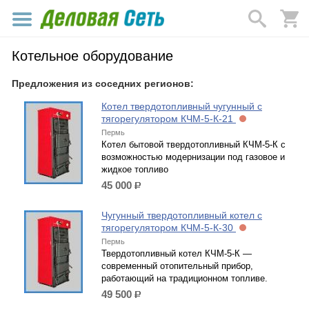
Котельное оборудование
Предложения из соседних регионов:
Котел твердотопливный чугунный с
тягорегулятором КЧМ-5-К-21
Пермь
Котел бытовой твердотопливный КЧМ-5-К с
возможностью модернизации под газовое и
жидкое топливо
45 000
р.
Чугунный твердотопливный котел с
тягорегулятором КЧМ-5-К-30
Пермь
Твердотопливный котел КЧМ-5-К —
современный отопительный прибор,
работающий на традиционном топливе.
49 500
р.