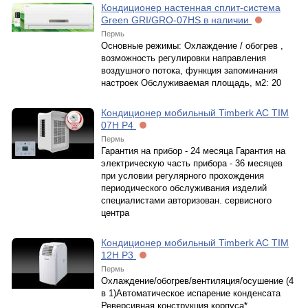
Кондиционер настенная сплит-система
Green GRI/GRO-07HS в наличии
Пермь
Основные режимы: Охлаждение / обогрев ,
возможность регулировки направления
воздушного потока, функция запоминания
настроек Обслуживаемая площадь, м2: 20
Кондиционер мобильный Timberk AC TIM
07H P4
Пермь
Гарантия на прибор - 24 месяца Гарантия на
электрическую часть прибора - 36 месяцев
при условии регулярного прохождения
периодического обслуживания изделий
специалистами авторизован. сервисного
центра
Кондиционер мобильный Timberk AC TIM
12H P3
Пермь
Охлаждение/обогрев/вентиляция/осушение (4
в 1)Автоматическое испарение конденсата
Реверсивная конструкция корпуса*